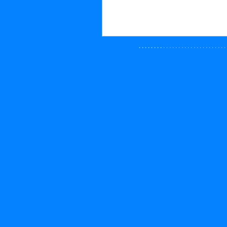
· · · ·
· · · ·
· · · · · · · · · · · · · · · · · · · · · 