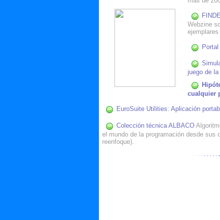
más de 200
FINDE'
Webzine so
ejemplares
Portal 
Simula
juego de l
Hipót
cualquier p
EuroSuite Utilities: Aplicación port
Colección técnica ALBACO
Algoritm
el mundo de la programación desde sus o
reenfoque).
· ·
· ·
· · · · ·
·