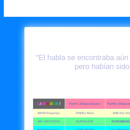
"El habla se encontraba aún 
pero habían sido
L
i
NK
S
B
O
X
!
Prj#01 ZXOpenSource
Prj#02 ZXOpen
MAPA Proyectos
FINDEs Retro
BIBLIOs Onl
MIS HIPOTESIS
EUROSUITE
GUTENBERG 
RETROMANIACs
VADE RETRO
ZX ARCHIVE