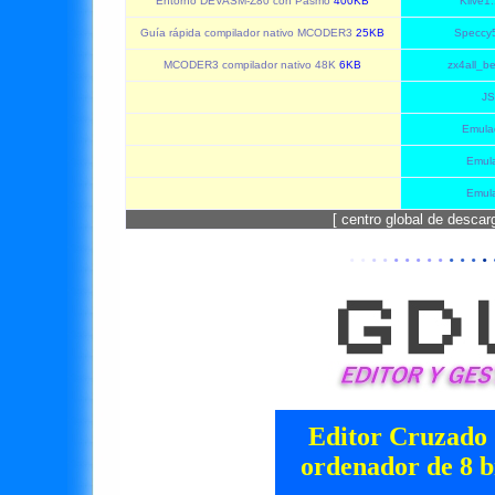
Entorno DEVASM-Z80 con Pasmo
400KB
Klive1
Guía rápida compilador nativo MCODER3
25KB
Speccy
MCODER3 compilador nativo 48K
6KB
zx4all_b
JS
Emula
Emula
Emula
[ centro global de desca
· ·
· ·
· · · · ·
· · ·
·
·
Editor Cruzado 
ordenador de 8 b