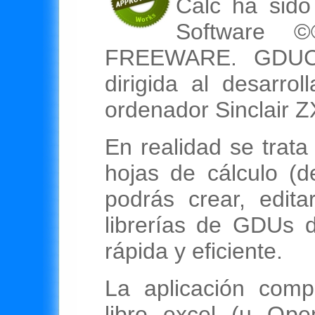
Calc ha sid
Software ©
FREEWARE. GDUCa
dirigida al desarro
ordenador Sinclair 
En realidad se trata
hojas de cálculo (
podrás crear, edita
librerías de GDUs
rápida y eficiente.
La aplicación comp
libro excel (u Ope