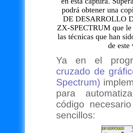
en esta captura. Super
podrá obtener una co
DE DESARROLLO D
ZX-SPECTRUM que le pe
las técnicas que han si
de este 
Ya en el pro
cruzado de gráfic
Spectrum)
implem
para automatiz
código necesario
sencillos: