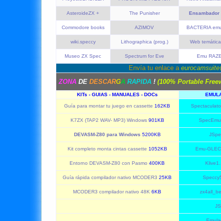
AsteroideZX +
The Punisher
Ensambador
Commodore books
AZIMOV
BACTERIA emu
wiki.speccy
Lithographica (prog.)
Web temátic
Museo ZX Spec
Spectrum for Eve
Emu RAZ
Envía tu enlace a
eurocamsuit
ZONA
DE
DESCAR
G
A
RAPIDA
!
(100% Portable Free
KITs - GUIAS - MANUALES - DOCs
EMUL
Guía para montar tu juego en cassette
162KB
Spectaculato
K7ZX (TAP2 WAV- MP3) Windows
901KB
SpecEmu 
DEVASM-Z80 para Windows
5200KB
JSpe
Kit completo monta cintas cassette
1052KB
Emu-GLECK
Entorno DEVASM-Z80 con Pasmo
400KB
Klive1
Guía rápida compilador nativo MCODER3
25KB
Speccy
MCODER3 compilador nativo 48K
6KB
zx4all_b
JS
Emula