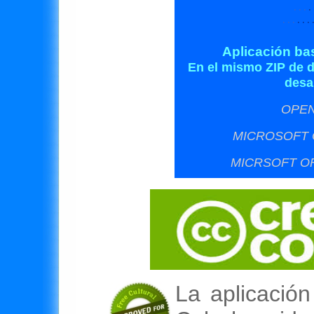
· · ·
· 
· · ·
· · · 
Aplicación ba
En el mismo ZIP de d
desa
OPEN
MICROSOFT O
MICRSOFT OF
La aplicació