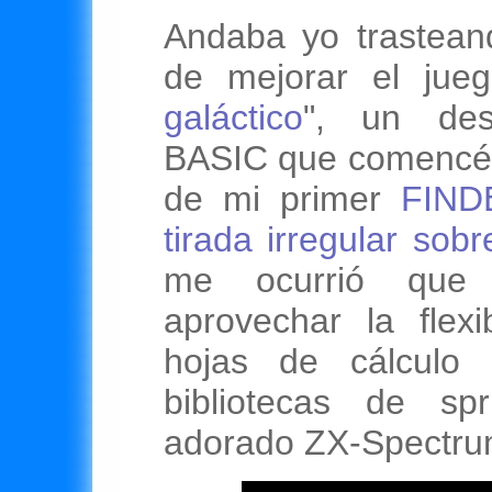
Andaba yo trastean
de mejorar el jueg
galáctico
", un des
BASIC que comencé 
de mi primer
FINDE
tirada irregular sobr
me ocurrió que 
aprovechar la flexi
hojas de cálculo 
bibliotecas de sp
adorado ZX-Spectru