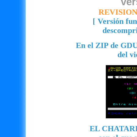
ve
REVISION
[ Versión fu
descompri
En el ZIP de GDUC
del v
EL CHATAR