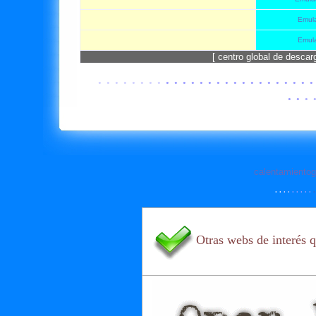
Emula
Emula
[ centro global de desca
· · · ·
· · · ·
· · · · · · · · · · · · · · · · · ·
· ·
· 
calentamientog
· ·
· ·
· · · · ·
·
Otras webs de interés q