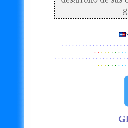
g
· · · ·
· · · ·
· · · · · · · · · · · 
· ·
· · ·
· · ·
· ·
· · · ·
· · · ·
· · · · · · · · · · · · · 
· · ·
· · ·
· · ·
G