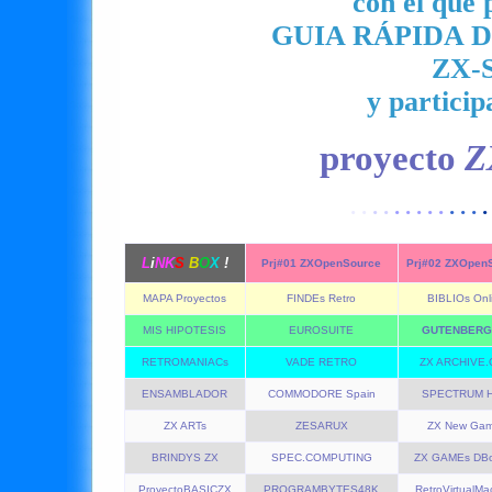
con el que 
GUIA RÁPIDA 
ZX-
y particip
proyecto
Z
· ·
· ·
· · · · ·
· · ·
·
L
i
NK
S
B
O
X
!
Prj#01 ZXOpenSource
Prj#02 ZXOpen
MAPA Proyectos
FINDEs Retro
BIBLIOs Onl
MIS HIPOTESIS
EUROSUITE
GUTENBERG 
RETROMANIACs
VADE RETRO
ZX ARCHIVE
ENSAMBLADOR
COMMODORE Spain
SPECTRUM 
ZX ARTs
ZESARUX
ZX New Ga
BRINDYS ZX
SPEC.COMPUTING
ZX GAMEs DBo
ProyectoBASICZX
PROGRAMBYTES48K
RetroVirtualMa