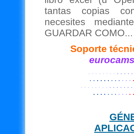
tantas copias c
necesites mediant
GUARDAR COMO...
Soporte técni
eurocams
· · · ·
· · · ·
· · · · ·
· ·
· · · ·
· · ·
· · ·
·
· · · ·
· · · ·
· · · · · · ·
· · · ·
· · ·
· · ·
· ·
GÉNE
APLICA