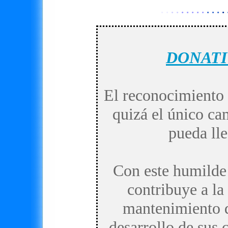
· ·
· ·
· · · · ·
· · ·
·
·
DONATI
El reconocimiento a
quizá el único c
pueda lle
Con este humilde
contribuye a la
mantenimiento d
desarrollo de sus 