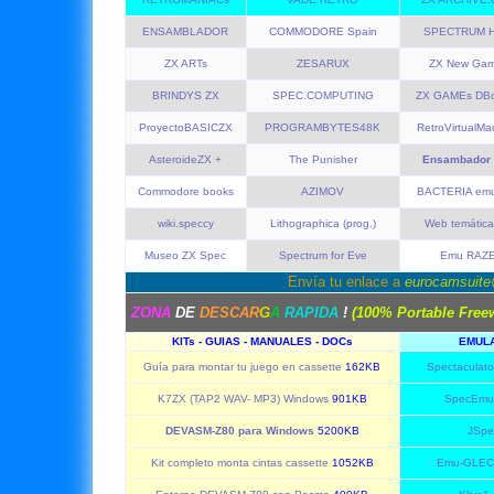
ENSAMBLADOR
COMMODORE Spain
SPECTRUM 
ZX ARTs
ZESARUX
ZX New Ga
BRINDYS ZX
SPEC.COMPUTING
ZX GAMEs DBo
ProyectoBASICZX
PROGRAMBYTES48K
RetroVirtualMa
AsteroideZX +
The Punisher
Ensambador
Commodore books
AZIMOV
BACTERIA emu
wiki.speccy
Lithographica (prog.)
Web temátic
Museo ZX Spec
Spectrum for Eve
Emu RAZ
Envía tu enlace a
eurocamsuit
ZONA
DE
DESCAR
G
A
RAPIDA
!
(100% Portable Free
KITs - GUIAS - MANUALES - DOCs
EMUL
Guía para montar tu juego en cassette
162KB
Spectaculato
K7ZX (TAP2 WAV- MP3) Windows
901KB
SpecEmu 
DEVASM-Z80 para Windows
5200KB
JSpe
Kit completo monta cintas cassette
1052KB
Emu-GLECK