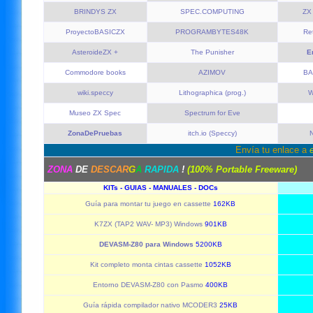
BRINDYS ZX
SPEC.COMPUTING
ZX
ProyectoBASICZX
PROGRAMBYTES48K
Re
AsteroideZX +
The Punisher
E
Commodore books
AZIMOV
BA
wiki.speccy
Lithographica (prog.)
W
Museo ZX Spec
Spectrum for Eve
ZonaDePruebas
itch.io (Speccy)
N
Envía tu enlace a
ZONA
DE
DESCAR
G
A
RAPIDA
!
(100% Portable Freeware)
KITs - GUIAS - MANUALES - DOCs
Guía para montar tu juego en cassette
162KB
K7ZX (TAP2 WAV- MP3) Windows
901KB
DEVASM-Z80 para Windows
5200KB
Kit completo monta cintas cassette
1052KB
Entorno DEVASM-Z80 con Pasmo
400KB
Guía rápida compilador nativo MCODER3
25KB