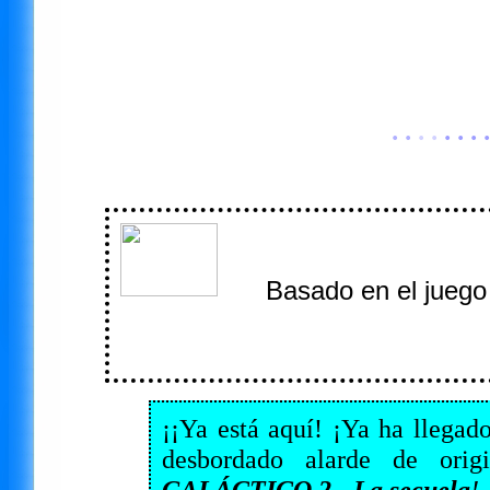
· ·
· ·
· · · ·
Basado en el juego
¡¡Ya está aquí! ¡Ya ha llega
desbordado alarde de orig
GALÁCTICO 2 - La secuela
!