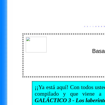
· ·
· ·
· · · ·
Basa
¡¡Ya está aquí! Con todos uste
compilado y que viene a c
GALÁCTICO 3 - Los laberinto