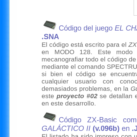
Código del juego
EL CH
.SNA
El código está escrito para el
ZX
en MODO 128. Este modo e
mecanografiar todo el código d
mediante el comando SPECTRUM (
si bien el código se encuen
cualquier usuario con conoc
demasiados problemas, en la
Gu
este
proyecto #02
se detallan 
en este desarrollo.
Código ZX-Basic com
GALÁCTICO II
(v.096b)
en
.
El listado ha sido impreso con 