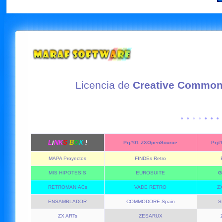
Licencia de
Creative Commo
· ·
· ·
· · · 
L
i
NK
S
B
O
X
!
Prj#01 ZXOpenSource
Prj
MAPA Proyectos
FINDEs Retro
MIS HIPOTESIS
EUROSUITE
G
RETROMANIACs
VADE RETRO
Z
ENSAMBLADOR
COMMODORE Spain
S
ZX ARTs
ZESARUX