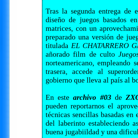
Tras la segunda entrega de e
diseño de juegos basados en 
matrices, con un aprovecham
preparado una versión de jueg
titulada
EL CHATARRERO GALÁ
añorado film de culto
Juego
norteamericano, empleando se
trasera, accede al superord
gobierno que lleva al país al b
En este
archivo #03
de
ZXO
pueden reportarnos el aprov
técnicas sencillas basadas en
del laberinto estableciendo a
buena jugabiildad y una dificul