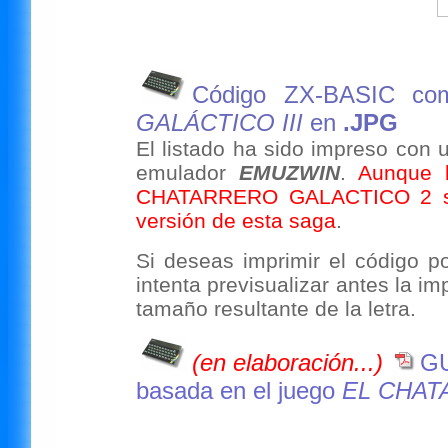
Código ZX-BASIC com
GALÁCTICO III
en
.JPG
El listado ha sido impreso con 
emulador
EMUZWIN
.
Aunque 
CHATARRERO GALACTICO 2 se tr
versión de esta saga
.
Si deseas imprimir el código po
intenta previsualizar antes la i
tamaño resultante de la letra.
(en elaboración...)
GU
basada en el juego
EL CHAT