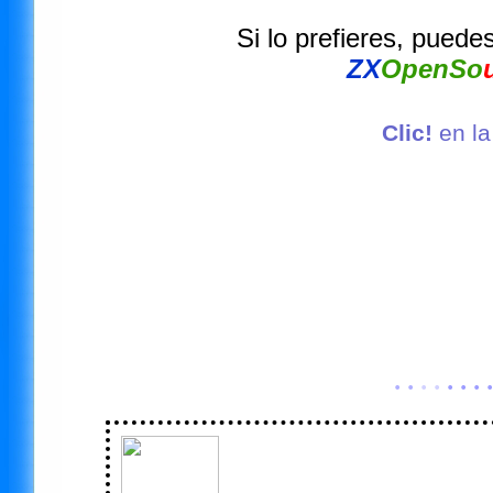
Si lo prefieres, puede
ZX
OpenSo
Clic!
en la
· ·
· ·
· · · ·