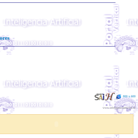
ores
800 x 600
www.inteligenciaarticial.tk