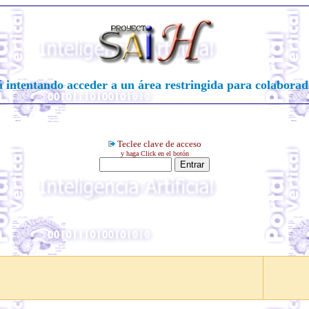
á intentando acceder a un área restringida para colaborad
Teclee clave de acceso
y haga Click en el botón