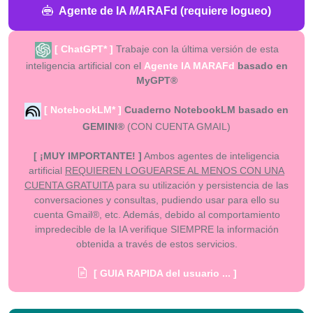
Agente de IA
MA
RAFd (requiere logueo)
[ ChatGPT* ]
Trabaje con la última versión de esta
inteligencia artificial con el
Agente IA MARAFd
basado en
MyGPT®
[ NotebookLM* ]
Cuaderno NotebookLM basado en
GEMINI®
(CON CUENTA GMAIL)
[ ¡MUY IMPORTANTE! ]
Ambos agentes de inteligencia
artificial
REQUIEREN LOGUEARSE AL MENOS CON UNA
CUENTA GRATUITA
para su utilización y persistencia de las
conversaciones y consultas, pudiendo usar para ello su
cuenta Gmail®, etc. Además, debido al comportamiento
impredecible de la IA verifique SIEMPRE la información
obtenida a través de estos servicios.
[ GUIA RAPIDA del usuario ... ]