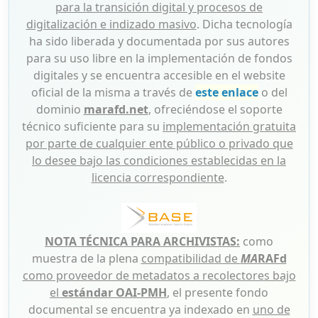
para la transición digital y procesos de
digitalización e indizado masivo
. Dicha tecnología
ha sido liberada y documentada por sus autores
para su uso libre en la implementación de fondos
digitales y se encuentra accesible en el website
oficial de la misma a través de
este enlace
o del
dominio
marafd.net
, ofreciéndose el soporte
técnico suficiente para su
implementación gratuita
por parte de cualquier ente público o privado que
lo desee bajo las condiciones establecidas en la
licencia correspondiente
.
NOTA TÉCNICA PARA ARCHIVISTAS:
como
muestra de la plena
compatibilidad de
MA
RAFd
como proveedor de metadatos a recolectores bajo
el
estándar OAI-PMH
, el presente fondo
documental se encuentra ya indexado en
uno de