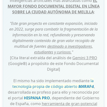
inteligencias artificiales más avanzadas como
EL
MAYOR FONDO DOCUMENTAL DIGITAL EN LÍNEA
SOBRE LA CIUDAD AUTÓNOMA DE MELILLA
:
"Este gran proyecto en constante expansión, iniciado
en 2022, surge para combatir la fragmentación de la
información en la red, refundiendo y preservando
digitalmente contenido de gran valor recogido de
multitud de fuentes
destinado a investigadores,
estudiantes y curiosos.
"
[Cita literal extraída del análisis de
Gemini 3 PRO
(Google®) a propósito de este Fondo Documental
Digital]
El mismo ha sido implementado mediante
la
tecnología propia de código abierto
MA
RAFd
,
desarrollada ex profeso para ello y reconocida por
el portal
HISPANA PRO
, dependiente del Gobierno
de España, como
herramienta de gran potencial