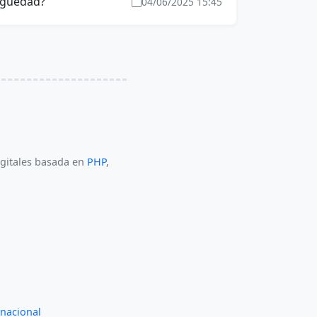
tigüedad?
04/06/2025 15:45
igitales basada en
PHP
,
rnacional