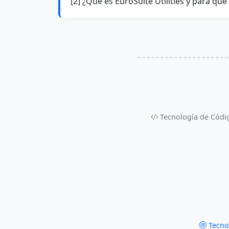
[2] ¿Qué es EuroSuite Utilities y para q
Tecnología de Códig
Tecnol