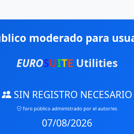
úblico moderado para usua
EURO
S
U
I
T
E
Utilities
SIN REGISTRO NECESARIO
foro público administrado por el autor/es
07/08/2026