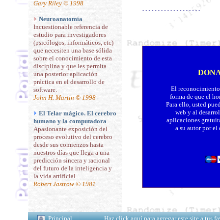
Gary Riley © 1998
Neuroanatomía
Incuestionable referencia de
estudio para investigadores
(psicólogos, informáticos, etc)
que necesiten una base sólida
sobre el conocimiento de esta
disciplina y que les permita
DONA
una posterior aplicación
práctica en el desarrollo de
El reconocimiento 
software.
forma de que el ho
John H. Martin © 1998
Para ello, usted pue
web y al desarro
El Telar mágico. El cerebro
aplicaciones gratuit
humano y la computadora
a su autor por el
Apasionante exposición del
proceso evolutivo del cerebro
desde sus comienzos hasta
nuestros días que llega a una
predicción sincera y racional
del futuro de la inteligencia y
la vida artificial.
Robert Jastrow © 1981
Principal
Haz click aquí para agregar este site a tus 