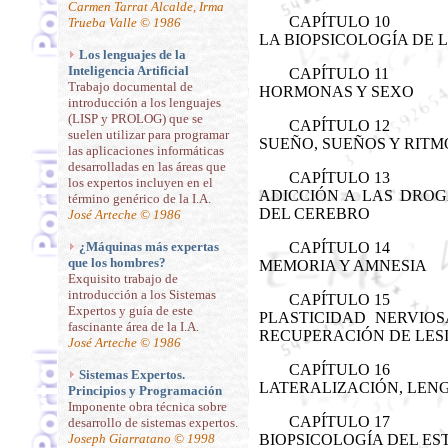
Carmen Tarrat Alcalde, Irma
CAPÍTULO 10
Trueba Valle © 1986
LA BIOPSICOLOGÍA DE L
Los lenguajes de la
Inteligencia Artificial
CAPÍTULO 11
Trabajo documental de
HORMONAS Y SEXO
introducción a los lenguajes
(LISP y PROLOG) que se
CAPÍTULO 12
suelen utilizar para programar
SUEÑO, SUEÑOS Y RITM
las aplicaciones informáticas
desarrolladas en las áreas que
CAPÍTULO 13
los expertos incluyen en el
ADICCIÓN A LAS DROG
término genérico de la I.A.
DEL CEREBRO
José Arteche © 1986
¿Máquinas más expertas
CAPÍTULO 14
que los hombres?
MEMORIA Y AMNESIA
Exquisito trabajo de
introducción a los Sistemas
CAPÍTULO 15
Expertos y guía de este
PLASTICIDAD NERVIOS
fascinante área de la I.A.
RECUPERACIÓN DE LES
José Arteche © 1986
CAPÍTULO 16
Sistemas Expertos.
LATERALIZACIÓN, LENG
Principios y Programación
Imponente obra técnica sobre
CAPÍTULO 17
desarrollo de sistemas expertos.
Joseph Giarratano © 1998
BIOPSICOLOGÍA DEL ES