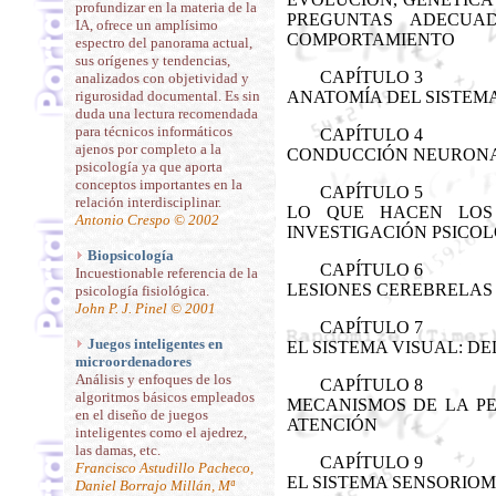
profundizar en la materia de la
PREGUNTAS ADECUA
IA, ofrece un amplísimo
COMPORTAMIENTO
espectro del panorama actual,
sus orígenes y tendencias,
CAPÍTULO 3
analizados con objetividad y
rigurosidad documental. Es sin
ANATOMÍA DEL SISTEM
duda una lectura recomendada
para técnicos informáticos
CAPÍTULO 4
ajenos por completo a la
CONDUCCIÓN NEURONAL
psicología ya que aporta
conceptos importantes en la
CAPÍTULO 5
relación interdisciplinar.
LO QUE HACEN LOS 
Antonio Crespo © 2002
INVESTIGACIÓN PSICO
Biopsicología
CAPÍTULO 6
Incuestionable referencia de la
LESIONES CEREBRELAS
psicología fisiológica.
John P. J. Pinel © 2001
CAPÍTULO 7
Juegos inteligentes en
EL SISTEMA VISUAL: D
microordenadores
Análisis y enfoques de los
CAPÍTULO 8
algoritmos básicos empleados
MECANISMOS DE LA PE
en el diseño de juegos
ATENCIÓN
inteligentes como el ajedrez,
las damas, etc.
CAPÍTULO 9
Francisco Astudillo Pacheco,
EL SISTEMA SENSORIO
Daniel Borrajo Millán, Mª