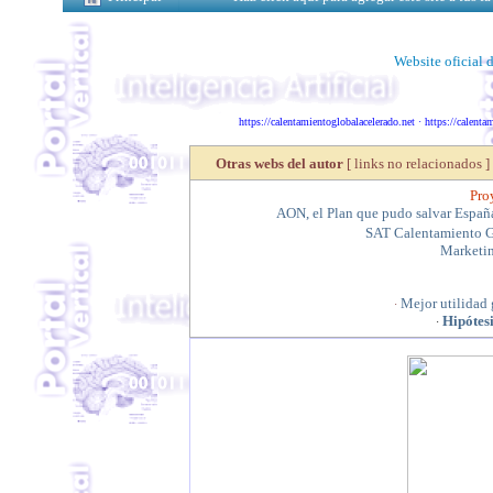
Website oficial 
https://calentamientoglobalacelerado.net
·
https://calenta
Otras webs del autor
[ links no relacionados ]
Proy
AON, el Plan que pudo salvar Españ
SAT Calentamiento G
Marketin
Mejor utilidad 
·
Hipótesi
·