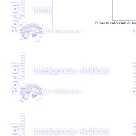
Valora tu
colección
de mo