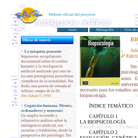
Website oficial del proyecto
BI
Obras de interés
Joh
La máquina pensante
4
ª Edici
Imponente recopilatorio
documental sobre el cerebro
humano y la inteligencia
Sin
artificial analizado por uno de
psicolog
los más prestigiosos periodistas
autor.
E
científicos de la actualidad. Sin
univers
duda, una puerta de entrada al
necesario para los estudios uni
infinito campo de la IA.
biopsicología.
Jim Jubak © 1991
Cognición humana. Mentes,
ÍNDICE TEMÁTICO
ordenadores y neuronas
Un amplio recorrido y
CAPÍTULO 1
exhaustivo análisis sobre la
LA BIOPSICOLOGÍA
inteligencia artificial, sus
escuelas y tendencias, desde la
CAPÍTULO 2
perspectiva del psicólogo. Sin
EVOLUCIÓN, GENÉTICA 