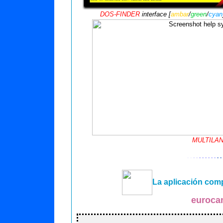
DOS-FINDER
interface [
ambar
/
green
/
cyan
MULTILA
· ·
· ·
· · · · · ·
· ·
La aplicación com
euroca