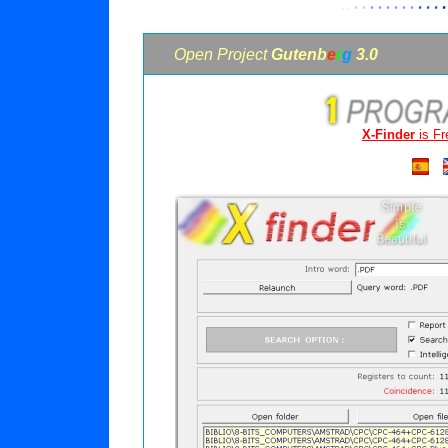
· ·
· · · · · ·
· · ·
·
· ·
Open Project
Gutenb
e
r
g
3.0
X-Finder
is Fr