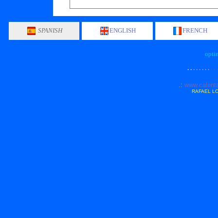
SPANISH
ENGLISH
FRENCH
opti
· ·
· · · · · ·
· · 
.:
www.calenta
RAFAEL LO