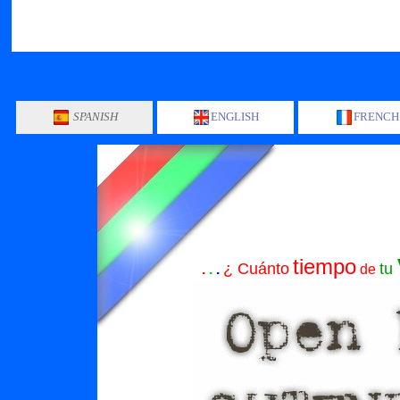
SPANISH
ENGLISH
FRENCH
tiempo
¿ Cuánto
tu
.
.
.
de