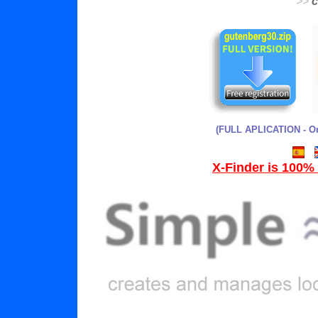
>>
c
(FULL APLICATION - O
X-Finder
is 100% 