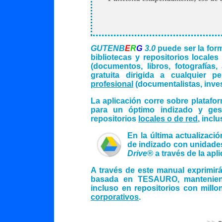
GUTENB
E
R
G
3.0
puede ser la for
bibliotecas y repositorios locales
(documentos, libros, fotografías,
gratuita dirigida a cualquier 
profesional
(documentalistas, inves
La aplicación corre sobre plataf
para un óptimo indizado y gest
repositorios
locales o de red
, incl
En la última actualizaci
de indizado con unidad
Drive®
a través de la apl
A través de este manual exprimirá 
basada en TESAURO, mantenien
incluso en repositorios con mill
corporativos
.