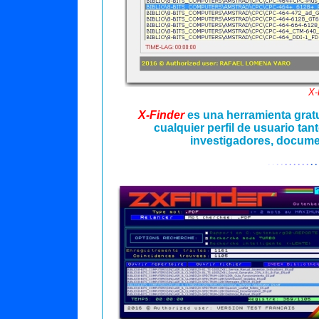
X-
X-Finder
es una herramienta grat
cualquier perfil de usuario ta
investigadores, documen
· ·
· ·
· · · · · ·
· ·