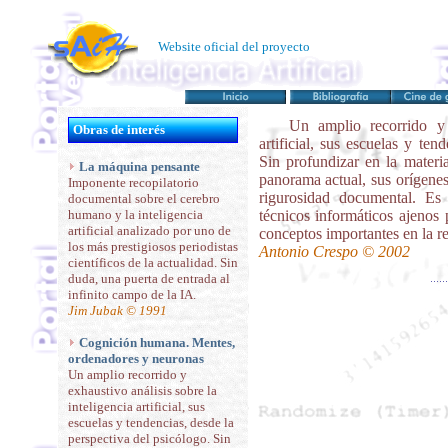
Website oficial del proyecto
Un amplio recorrido y e
Obras de interés
artificial, sus escuelas y ten
Sin profundizar en la materi
La máquina pensante
panorama actual, sus orígenes
Imponente recopilatorio
rigurosidad documental. Es
documental sobre el cerebro
humano y la inteligencia
técnicos informáticos ajenos
artificial analizado por uno de
conceptos importantes en la rel
los más prestigiosos periodistas
Antonio Crespo © 2002
científicos de la actualidad. Sin
duda, una puerta de entrada al
infinito campo de la IA.
Jim Jubak © 1991
Cognición humana. Mentes,
ordenadores y neuronas
Un amplio recorrido y
exhaustivo análisis sobre la
inteligencia artificial, sus
escuelas y tendencias, desde la
perspectiva del psicólogo. Sin