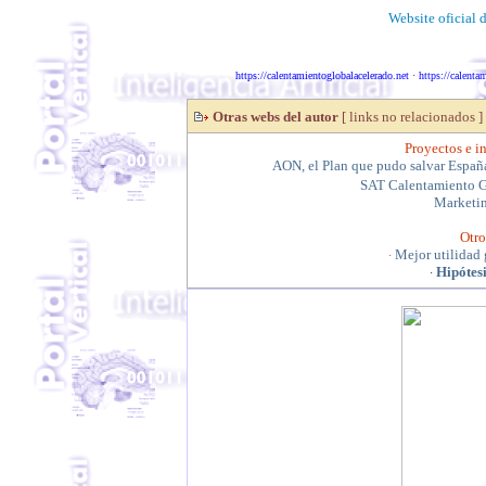
Website oficial 
https://calentamientoglobalacelerado.net
·
https://calenta
Otras webs del autor
[ links no relacionados ]
Proyectos e in
AON, el Plan que pudo salvar Españ
SAT Calentamiento G
Marketin
Otro
Mejor utilidad 
·
Hipótesi
·