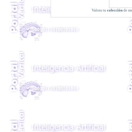
Valora tu
colección
de mo