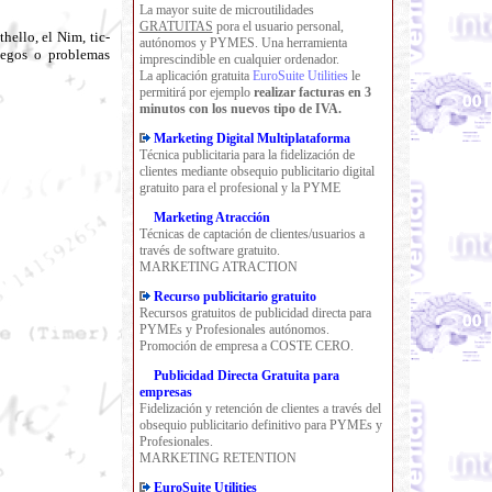
La mayor suite de microutilidades
GRATUITAS
pora el usuario personal,
ello, el Nim, tic-
autónomos y PYMES. Una herramienta
uegos o problemas
imprescindible en cualquier ordenador.
La aplicación gratuita
EuroSuite Utilities
le
permitirá por ejemplo
realizar facturas en 3
minutos con los nuevos tipo de IVA.
Marketing Digital Multiplataforma
Técnica publicitaria para la fidelización de
clientes mediante obsequio publicitario digital
gratuito para el profesional y la PYME
Marketing Atracción
Técnicas de captación de clientes/usuarios a
través de software gratuito.
MARKETING ATRACTION
Recurso publicitario gratuito
Recursos gratuitos de publicidad directa para
PYMEs y Profesionales autónomos.
Promoción de empresa a COSTE CERO.
Publicidad Directa Gratuita para
empresas
Fidelización y retención de clientes a través del
obsequio publicitario definitivo para PYMEs y
Profesionales.
MARKETING RETENTION
EuroSuite Utilities