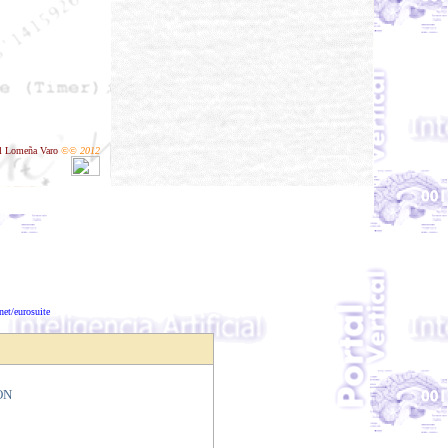
l Lomeña Varo
©© 2012
ndar web
eurocamsuite@yahoo.es
net/eurosuite
AON