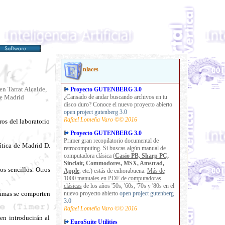
nlaces
n Tarrat Alcalde,
Proyecto GUTENBERG 3.0
de Madrid
¿Cansado de andar buscando archivos en tu
disco duro? Conoce
el nuevo proyecto abierto
open project gutenberg 3.0
Rafael Lomeña Varo ©© 2016
ros del laboratorio
Proyecto GUTENBERG 3.0
Primer gran recopilatorio documental de
ática de Madrid D.
retrocomputing. Si buscas algún manual de
computadora clásica (
Casio PB, Sharp PC,
Sinclair, Commodores, MSX, Amstrad,
s sencillos. Otros
Apple
, etc.) estás de enhorabuena.
Más de
1000 manuales en PDF de computadoras
clásicas
de los años '50s, '60s, '70s y '80s en
el
gramas se comporten
nuevo proyecto abierto
open project gutenberg
3.0
Rafael Lomeña Varo ©© 2016
en introducirán al
EuroSuite Utilities