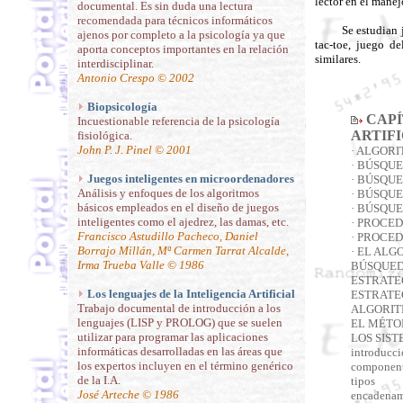
lector en el mane
documental. Es sin duda una lectura
recomendada para técnicos informáticos
Se estudian 
ajenos por completo a la psicología ya que
tac-toe, juego d
aporta conceptos importantes en la relación
similares.
interdisciplinar.
Antonio Crespo © 2002
Biopsicología
CAPÍ
Incuestionable referencia de la psicología
ARTIFI
fisiológica.
John P. J. Pinel © 2001
· ALGOR
· BÚSQU
Juegos inteligentes en microordenadores
· BÚSQU
Análisis y enfoques de los algoritmos
· BÚSQU
básicos empleados en el diseño de juegos
· BÚSQU
inteligentes como el ajedrez, las damas, etc.
· PROCE
Francisco Astudillo Pacheco, Daniel
· PROCE
Borrajo Millán, Mª Carmen Tarrat Alcalde,
· EL ALG
Irma Trueba Valle © 1986
BÚSQUED
ESTRATE
Los lenguajes de la Inteligencia Artificial
ESTRATE
Trabajo documental de introducción a los
ALGORIT
lenguajes (LISP y PROLOG) que se suelen
EL MÉTODO
utilizar para programar las aplicaciones
LOS SIS
informáticas desarrolladas en las áreas que
introducci
los expertos incluyen en el término genérico
componen
de la I.A.
tipos
José Arteche © 1986
encadenam