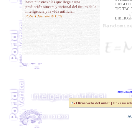
hasta nuestros días que llega a una
JUEGO D
predicción sincera y racional del futuro de la
TIC-TAC-
inteligencia y la vida artificial.
Robert Jastrow © 1981
BIBLIOG
Principal
Haz click aquí par
https://cale
Otras webs del autor
[ links no re
AO