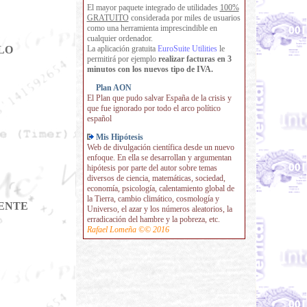
El mayor paquete integrado de utilidades
100%
GRATUITO
considerada por miles de usuarios
como una herramienta imprescindible en
cualquier ordenador.
LO
La aplicación gratuita
EuroSuite Utilities
le
permitirá por ejemplo
realizar facturas en 3
minutos con los nuevos tipo de IVA.
Plan AON
El Plan que pudo salvar España de la crisis y
que fue ignorado por todo el arco político
español
Mis Hipótesis
Web de divulgación científica desde un nuevo
enfoque. En ella se desarrollan y argumentan
hipótesis por parte del autor sobre temas
diversos de ciencia, matemáticas, sociedad,
economía, psicología, calentamiento global de
la Tierra, cambio climático, cosmología y
GENTE
Universo, el azar y los números aleatorios, la
erradicación del hambre y la pobreza, etc.
Rafael Lomeña ©© 2016