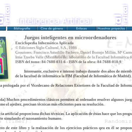
Juegos inteligentes en microordenadores
Enciclopedia Informática Aplicada
© Ediciones Siglo Cultural, S.A., 1986
Coautores: Francisco Astudillo Pacheco, Daniel Borrajo Millán, Mª Carme
Irma Trueba Valle (Miembros del laboratorio de la Facultad Informática 
ISBN del tomo: 84-7688-031-6 -
ISBN de la obra: 84-7688-018-9
Interesante, exclusivo e intenso trabajo durante dos años de miemb
de la facultad de informática la FIM (Facultad de Informática de Madrid).
a prologada por el Vicedecano de Relaciones Exteriores de la Facultad de Inform
da] Muchos procedimientos clásicos permiten al ordenador resolver algunos juego
o el ajedrez, precisan técnicas más eficientes para su resolución.
cia artificial proporciona dichas técnicas. La aplicación de éstas hace que los pro
nte simulando el razonamiento humano.
to de este libro y la realización de los ejercicios prácticos qeu en él se propon