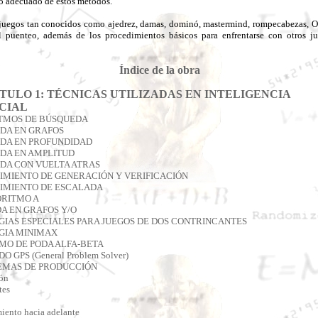
jo adecuado de estos métodos.
juegos tan conocidos como ajedrez, damas, dominó, mastermind, rompecabezas, Oth
el puenteo, además de los procedimientos básicos para enfrentarse con otros j
Índice de la obra
TULO 1: TÉCNICAS UTILIZADAS EN INTELIGENCIA
CIAL
ITMOS DE BÚSQUEDA
EDA EN GRAFOS
EDA EN PROFUNDIDAD
EDA EN AMPLITUD
EDA CON VUELTA ATRAS
DIMIENTO DE GENERACIÓN Y VERIFICACIÓN
DIMIENTO DE ESCALADA
ORITMO A
A EN GRAFOS Y/O
GIAS ESPECIALES PARA JUEGOS DE DOS CONTRINCANTES
GIA MINIMAX
MO DE PODA ALFA-BETA
 GPS (General Problem Solver)
TEMAS DE PRODUCCIÓN
ón
tes
iento hacia adelante