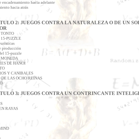
e encadenamiento hacia adelante
ento hacia atrás
TULO 2: JUEGOS CONTRA LA NATURALEZA O DE UN SO
OR
O TONTO
L 15-PUZZLE
urísticas
e producción
el 15-puzzle
A MONEDA
RES DE HANOI
TO
ROS Y CANIBALES
 DE LAS OCHO REINAS
IO
TULO 3: JUEGOS CONTRA UN CONTRINCANTE INTELI
S
EN RAYAS
MIND
O