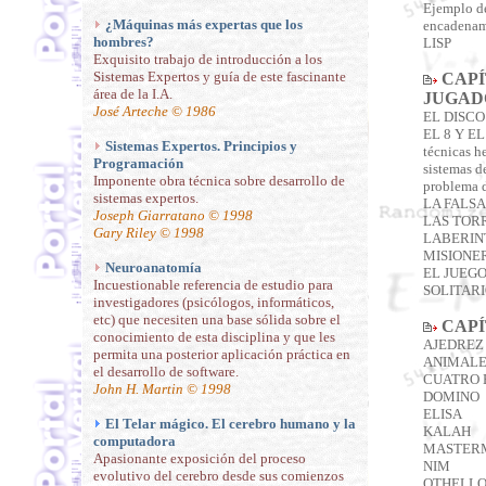
Ejemplo d
¿Máquinas más expertas que los
encadenami
hombres?
LISP
Exquisito trabajo de introducción a los
Sistemas Expertos y guía de este fascinante
CAPÍ
área de la I.A.
JUGAD
José Arteche © 1986
EL DISC
EL 8 Y E
Sistemas Expertos. Principios y
técnicas he
Programación
sistemas d
Imponente obra técnica sobre desarrollo de
problema d
sistemas expertos.
LA FALS
Joseph Giarratano © 1998
LAS TOR
Gary Riley © 1998
LABERIN
MISIONE
Neuroanatomía
EL JUEGO
Incuestionable referencia de estudio para
SOLITAR
investigadores (psicólogos, informáticos,
etc) que necesiten una base sólida sobre el
CAPÍ
conocimiento de esta disciplina y que les
AJEDREZ
permita una posterior aplicación práctica en
ANIMALE
el desarrollo de software.
CUATRO 
John H. Martin © 1998
DOMINO
ELISA
El Telar mágico. El cerebro humano y la
KALAH
computadora
MASTER
Apasionante exposición del proceso
NIM
evolutivo del cerebro desde sus comienzos
OTHELL