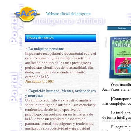
Website oficial del proyecto
Obras de interés
La máquina pensante
Imponente recopilatorio documental sobre el
cerebro humano y la inteligencia artificial
analizado por uno de los más prestigiosos
periodistas científicos de la actualidad. Sin
duda, una puerta de entrada al infinito
campo de la IA.
Jim Jubak © 1991
Obra inaudit
Juan Pazos Sierra.
Cognición humana. Mentes, ordenadores
y neuronas
[Contraporta
Un amplio recorrido y exhaustivo análisis
más complejos, com
sobre la inteligencia artificial, sus escuelas y
tendencias, desde la perspectiva del
La inteligen
psicólogo. Sin profundizar en la materia de
de forma intelige
la IA, ofrece un amplísimo espectro del
panorama actual, sus orígenes y tendencias,
El seguimien
analizados con objetividad y rigurosidad