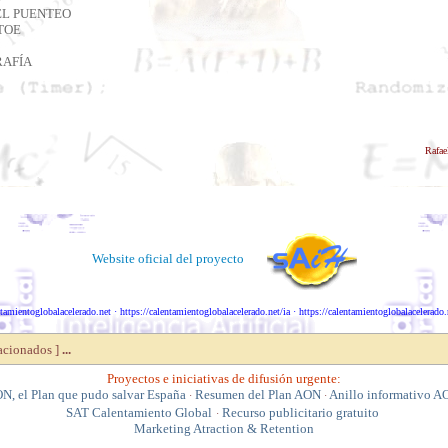
EL PUENTEO
TOE
RAFÍA
Rafae
a agregar este site a tus favoritos (CTRL-D)
Recome
Website oficial del proyecto
ntamientoglobalacelerado.net
·
https://calentamientoglobalacelerado.net/ia
·
https://calentamientoglobalacelerado.
lacionados ]
...
Proyectos e iniciativas de difusión urgente:
N, el Plan que pudo salvar España
Resumen del Plan AON
Anillo informativo 
·
·
SAT Calentamiento Global
Recurso publicitario gratuito
·
Marketing Atraction & Retention