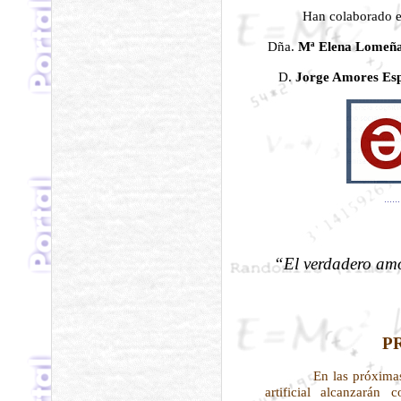
Han colaborado en
Dña.
Mª Elena Lomeña
D.
Jorge Amores Es
“El verdadero amo
P
En las próximas dé
artificial alcanzarán