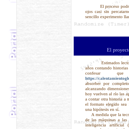
El proceso podría 
ojos casi sin percatarn
sencillo experimento l
El proyec
Estimados lect
años contando historias
confesar qu
https://calentamientogl
absorber por completo
alcanzando dimensione
hoy vuelven al río las a
a contar otra historia a
el formato elegido sea
una hipótesis en sí.
A medida que la tecno
de las máquinas a las 
inteligencia artifici