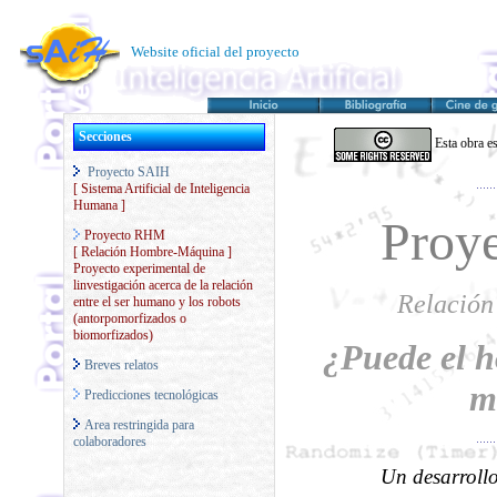
Website oficial del proyecto
Secciones
Esta obra es
Proyecto SAIH
[ Sistema Artificial de Inteligencia
Humana ]
Proy
Proyecto RHM
[ Relación Hombre-Máquina ]
Proyecto experimental de
linvestigación acerca de la relación
Relació
entre el ser humano y los robots
(antorpomorfizados o
biomorfizados)
¿Puede el 
Breves relatos
m
Predicciones tecnológicas
Area restringida para
colaboradores
Un desarroll