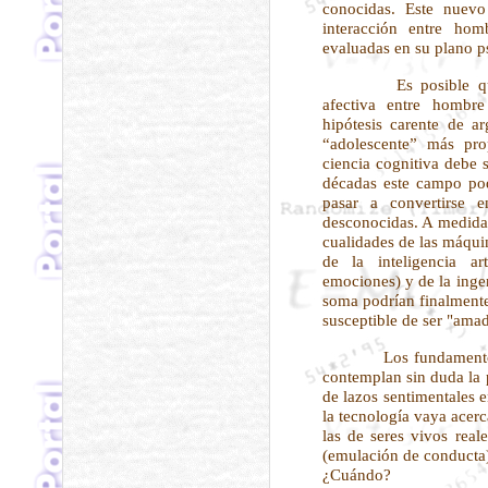
conocidas. Este nuevo
interacción entre ho
evaluadas en su plano p
Es posible que p
afectiva entre hombr
hipótesis carente de a
“adolescente” más pro
ciencia cognitiva debe 
décadas este campo podr
pasar a convertirse 
desconocidas. A medida 
cualidades de las máquin
de la inteligencia ar
emociones) y de la inge
soma podrían finalmente
susceptible de ser "ama
Los fundamentos 
contemplan sin duda la 
de lazos sentimentales
la tecnología vaya acer
las de seres vivos reales
(emulación de conducta) 
¿Cuándo?