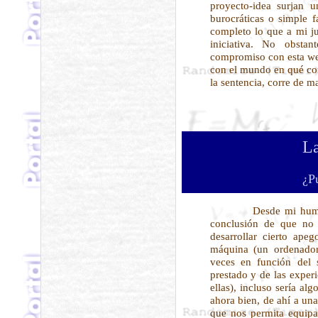
proyecto-idea surjan u
burocráticas o simple 
completo lo que a mi jui
iniciativa. No obsta
compromiso con esta w
con el mundo en qué cons
la sentencia, corre de ma
La
¿P
Desde mi humilde 
conclusión de que no
desarrollar cierto ape
máquina (un ordenador
veces en función del 
prestado y de las exper
ellas), incluso sería al
ahora bien, de ahí a un
que nos permita equipa