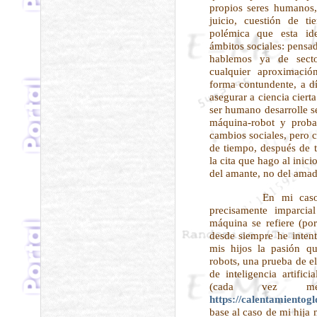
propios seres humanos
juicio, cuestión de t
polémica que esta id
ámbitos sociales: pensad
hablemos ya de secto
cualquier aproximaci
forma contundente, a d
asegurar a ciencia ciert
ser humano desarrolle s
máquina-robot y prob
cambios sociales, pero 
de tiempo, después de t
la cita que hago al inic
del amante, no del amad
En mi caso, el
precisamente imparcia
máquina se refiere (por
desde siempre he intent
mis hijos la pasión q
robots, una prueba de e
de inteligencia artific
(cada vez me
https://calentamientogl
base al caso de mi hija 