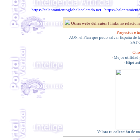
https://calentamientoglobalacelerado.net
·
https://calentamient
Otras webs del autor
[ links no relacion
Proyectos e in
AON, el Plan que pudo salvar España de la
SAT C
Otro
Mejor utilidad 
·
Hipótesi
·
Valora tu
colección
de mo