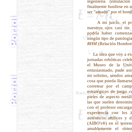
ingeniería (emulació
finalmente fundirse en 
ser "amado" por el hom
A mi juicio, el proc
nuestros ojos casi sin
podría haber comenza
ningún tipo de patología
RHM
(Relación Hombre
La idea que voy a expo
jornadas robóticas cele
el Museo de la Univ
entusiasmado, pude asi
mi sobrino, sendos ama
cosa que pueda llamars
corretear por el camp
estratégicos de juego c
pieles de aspecto metál
las que suelen denomina
con el profesor encarga
experiencia con los i
auténticos artífices y 
(AIBO's®) en el terren
amablemente el sist