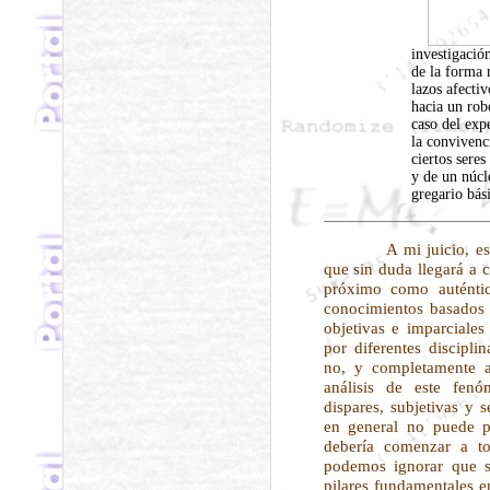
investigación
de la forma 
lazos afecti
hacia un ro
caso del exp
la convivenc
ciertos sere
y de un núcl
gregario bás
A mi juicio, es f
que sin duda llegará a c
próximo como auténtic
conocimientos basados e
objetivas e imparciale
por diferentes discipli
no, y completamente a
análisis de este fenó
dispares, subjetivas y s
en general no puede p
debería comenzar a t
podemos ignorar que so
pilares fundamentales e