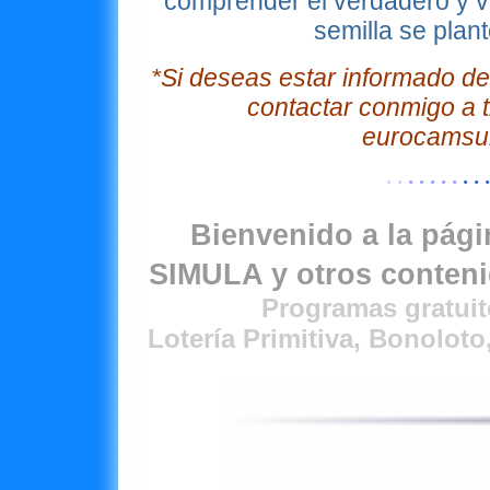
comprender el verdadero y v
semilla se plan
*Si deseas estar informado de
contactar conmigo a t
eurocamsui
· ·
· · · · ·
· ·
Bienvenido a la pági
SIMULA y otros conteni
Programas gratuit
Lotería Primitiva, Bonoloto