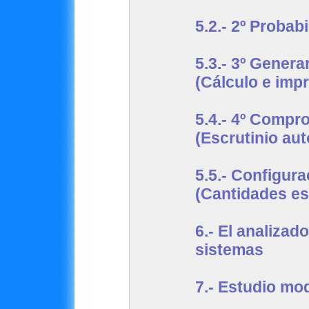
5.2.-
2º Probabi
5.3.-
3º Genera
(Cálculo e imp
5.4.-
4º Comprob
(Escrutinio au
5.5.-
Configura
(Cantidades e
6.-
El analizad
sistemas
7.-
Estudio mo