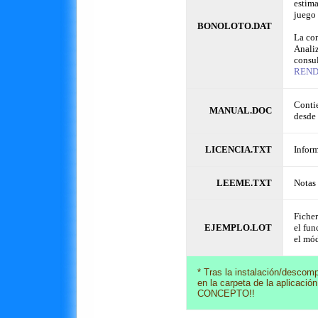
estima
juego 
BONOLOTO.DAT
La con
Analiz
consul
REND
Contie
MANUAL.DOC
desde
LICENCIA.TXT
Inform
LEEME.TXT
Notas 
Fiche
EJEMPLO.LOT
el fun
el mó
* Tras la instalación/descom
en la carpeta de la aplica
CONCEPTO!!