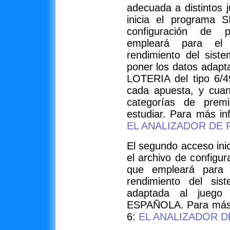
adecuada a distintos 
inicia el programa 
configuración de
empleará para el 
rendimiento del sist
poner los datos ada
LOTERIA del tipo 6/49
cada apuesta, y cuant
categorías de prem
estudiar. Para más in
EL ANALIZADOR DE
El segundo acceso ini
el archivo de configu
que empleará para e
rendimiento del sis
adaptada al jueg
ESPAÑOLA. Para más i
6:
EL ANALIZADOR D