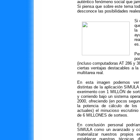
auténtico fenómeno social que jamá
Si piensa que sobre este tema tod
desconoce las posibilidades reale
Si 
que
la
ay
re
es.
Pe
po
(incluso computadoras AT 286 y 38
ciertas ventajas destacables a la
multitarea real.
En esta imagen podemos ver
distintas de la aplicación SIMULA
exerimento con 1 MILLÓN de sor
y corriendo bajo un sistema oper
2000, ofreciendo (en pocos segun
la potencia de cálculo de los 
actuales) el minucioso escrutinio 
de 6 MILLONES de sorteos.
En conclusión personal podríam
SIMULA como un avanzado y comp
materializar nuestros propios 
establecer nuestras técnicas