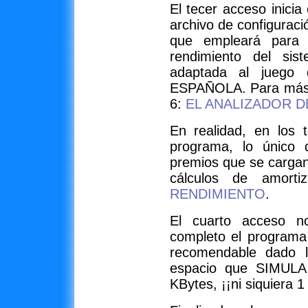
El tecer acceso inici
archivo de configur
que empleará para e
rendimiento del sis
adaptada al jueg
ESPAÑOLA. Para más i
6:
EL ANALIZADOR D
En realidad, en los 
programa, lo único 
premios que se cargan
cálculos de amorti
RENDIMIENTO
.
El cuarto acceso no
completo el programa
recomendable dado lo
espacio que SIMULA
KBytes, ¡¡ni siquiera 1