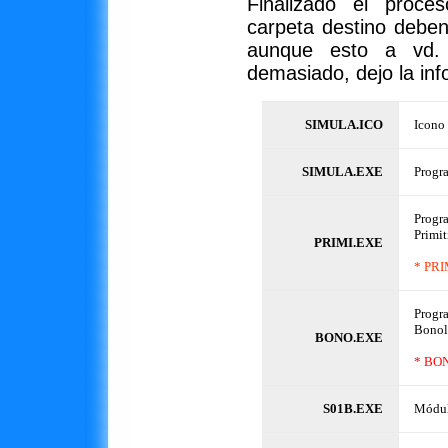
Finalizado el proce
carpeta destino deben 
aunque esto a vd. 
demasiado, dejo la inf
SIMULA.ICO
Icono 
SIMULA.EXE
Progra
Progra
Primit
PRIMI.EXE
* PRIM
Progra
Bonol
BONO.EXE
* BONO
S01B.EXE
Módul