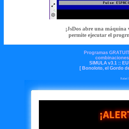
¡JsDos abre una máquina 
permite ejecutar el prog
Programas GRATUITO
combinaciones d
SIMULA v3.1 :: 
[ Bonoloto, el Gordo de
Rafael