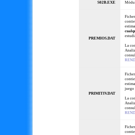
S02B.EXE
Módul
Ficher
contie
estima
cualqu
estud
PREMIOS.DAT
La con
Analiz
consul
REND
Ficher
contie
estima
juego 
PRIMITIV.DAT
La con
Analiz
consul
REND
Ficher
contie