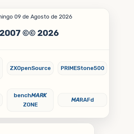
ingo 09 de Agosto de 2026
007 ©© 2026
ZXOpenSource
PRIMEStone500
bench
MARK
MA
RAFd
ZONE