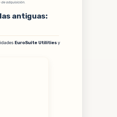
 de adquisición.
das antiguas:
lidades
EuroSuite Utilities
y