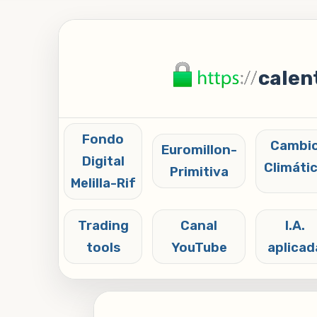
calen
Fondo
Cambi
Euromillon-
Digital
Climáti
Primitiva
Melilla-Rif
Trading
Canal
I.A.
tools
YouTube
aplicad