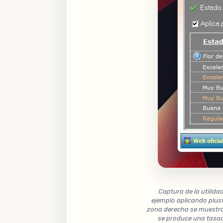
Captura de la utilida
ejemplo aplicando plusv
zona derecha se muestran
se produce una tasac