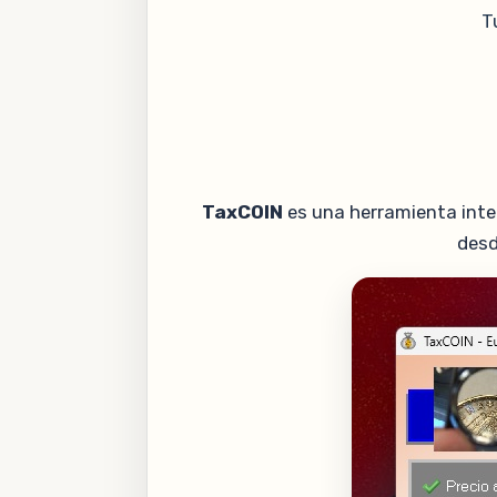
T
TaxCOIN
es una herramienta integ
desd