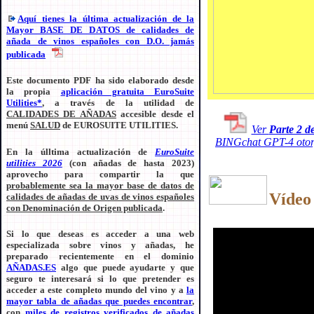
Aquí tienes la última actualización de la
Mayor BASE DE DATOS de calidades de
añada de vinos españoles con D.O. jamás
publicada
Este documento PDF ha sido elaborado desde
la propia
aplicación gratuita EuroSuite
Utilities*
, a través de la utilidad de
CALIDADES DE AÑADAS
accesible desde el
menú
SALUD
de EUROSUITE UTILITIES.
Ver
Parte 2 d
BINGchat GPT-4 otorg
En la úlltima actualización de
EuroSuite
utilities 2026
(con añadas de hasta 2023)
aprovecho para compartir la que
probablemente sea la mayor base de datos de
Vídeo 
calidades de añadas de uvas de vinos españoles
con Denominación de Origen publicada
.
Si lo que deseas es acceder a una web
especializada sobre vinos y añadas, he
preparado recientemente en el dominio
AÑADAS.ES
algo que puede ayudarte y que
seguro te interesará si lo que pretender es
acceder a este completo mundo del vino y a
la
mayor tabla de añadas que puedes encontrar
,
con
miles de registros verificados de añadas