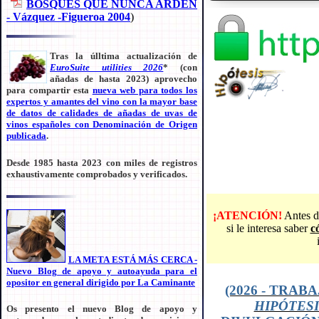
BOSQUES QUE NUNCA ARDEN
- Vázquez -Figueroa 2004
)
Tras la úlltima actualización de
EuroSuite utilities 2026
* (con
añadas de hasta 2023) aprovecho
para compartir esta
nueva web para todos los
expertos y amantes del vino con
la mayor base
de datos de calidades de añadas de uvas de
vinos españoles con Denominación de Origen
publicada
.
Desde 1985 hasta 2023 con miles de registros
exhaustivamente comprobados y verificados.
¡ATENCIÓN!
Antes d
si le interesa saber
c
LA META ESTÁ MÁS CERCA -
Nuevo Blog de apoyo y autoayuda para el
opositor en general dirigido por La Caminante
(2026 - TRA
HIPÓTESI
Os presento el nuevo Blog de apoyo y