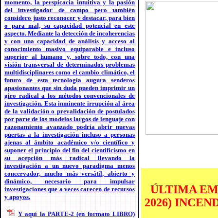
momento, la perspicacia intuitiva y la pasión
del investigador de campo pero también
considero justo reconocer y destacar, para bien
o para mal, su capacidad potencial en este
aspecto. Mediante la detección de incoherencias
y con una capacidad de análisis y acceso al
conocimiento masivo equiparable e incluso
superior al humano y, sobre todo, con una
visión transversal de determinados problemas
multidisciplinares como el cambio climático, el
futuro de esta tecnología augura senderos
apasionantes que sin duda pueden imprimir un
giro radical a los métodos convencionales de
investigación. Esta inminente irrupción al área
de la validación o prevalidación de postulados
por parte de los modelos largos de lenguaje con
razonamiento avanzado podría abrir nuevas
puertas a la investigación incluso a personas
ajenas al ámbito académico y/o científico y
suponer el principio del fin del cientificismo en
su acepción más radical llevando la
investigación a un nuevo paradigma menos
concervador, mucho más versátil, abierto y
dinámico, necesario para impulsar
ÚLTIMA EME
investigaciones que a veces carecen de recursos
y apoyos.
2026) INCE
Y aquí la PARTE-2 (en formato LIBRO)