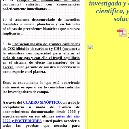
investigada y
continental
antártico, con consecuencias
prácticamente inmediantas ...
científica,
soluc
2.- el
aumento descontrolado de incendios
forestales
a escala planetaria y en latitudes
nórdicas sin precedentes históricos que a su vez
implicaría ...
3.- la
liberación masiva de grandes cantidades
de CO2 (dióxido de carbono) y CH4 (metano)
a
la atmósfera con capacidad para alterar el
ciclo de este gas y con ello el frágil equilibrio
en el sistema de efecto invernadero de la
Tierra
, único garante de nuestra supervivencia
como especie en el planeta.
Esto, es exactamente lo que está ocurriendo
ante nuestros ojos y así lo constatan cada día
los investigadores de campo.
A través del
CUADRO SINÓPTICO
, un trabajo
recopilatorio a modo de crónica de
acontecimientos documentados desde 2006 y
especialemente en sus últimas
notas del año
2020 y POSTERIORES
, usted podrá acceder a
todas las pruebas que necesita para