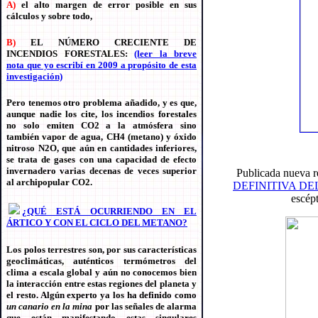
A)
el alto margen de error posible en sus
cálculos y sobre todo,
B)
EL NÚMERO CRECIENTE DE
INCENDIOS FORESTALES:
(leer la breve
nota que yo escribí en 2009 a propósito de esta
investigación)
Pero tenemos otro problema añadido, y es que,
aunque nadie los cite, los incendios forestales
no solo emiten CO2 a la atmósfera sino
también vapor de agua, CH4 (metano) y óxido
nitroso N2O, que aún en cantidades inferiores,
se trata de gases con una capacidad de efecto
invernadero varias decenas de veces superior
Publicada nueva re
al archipopular CO2.
DEFINITIVA D
escép
¿QUÉ ESTÁ OCURRIENDO EN EL
ÁRTICO Y CON EL CICLO DEL METANO?
Los polos terrestres son, por sus características
geoclimáticas, auténticos termómetros del
clima a escala global y aún no conocemos bien
la interacción entre estas regiones del planeta y
el resto. Algún experto ya los ha definido como
un canario en la mina
por las señales de alarma
que están manifestando estas singulares