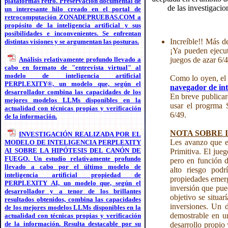
plataformas retro. Preservación documental de
de las investigaci
un interesante hilo creado en el portal de
retrocomputación ZONADEPRUEBAS.COM a
propósito de la inteligencia artificial y sus
posibilidades e inconvenientes. Se enfrentan
Increíble!! Más d
distintas visiones y se argumentan las posturas.
¡Ya pueden ejecut
Análisis relativamente profundo llevado a
juegos de azar 6/4
cabo en formato de "entrevista virtual" al
modelo de inteligencia artificial
Como lo oyen, el
PERPLEXITY®, un modelo que, según el
navegador de int
desarrollador combina las capacidades de los
En breve publicar
mejores modelos LLMs disponibles en la
usar el progrma 
actualidad con técnicas propias y verificación
6/49.
de la información.
NOTA SOBRE 
INVESTIGACIÓN REALIZADA POR EL
Les avanzo que es
MODELO DE INTELIGENCIA PERPLEXITY
AI SOBRE LA HIPÓTESIS DEL CANÓN DE
Primitiva. El jue
FUEGO. Un estudio relativamente profundo
pero en función d
llevado a cabo por el último modelo de
alto riesgo podr
inteligencia artificial propiedad de
propiedades emerge
PERPLEXITY AI, un modelo que, según el
inversión que pue
desarrollador y a tenor de los brillantes
objetivo se situar
resultados obtenidos, combina las capacidades
inversiones. Un d
de los mejores modelos LLMs disponibles en la
demostrable en un
actualidad con técnicas propias y verificación
de la información. Resulta destacable por su
desarrollo propio 