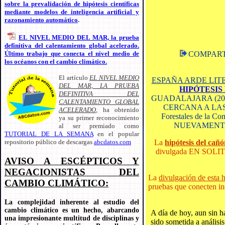
sobre la prevalidación de hipótesis científicas
mediante modelos de inteligencia artificial y
razonamiento automático
.
EL NIVEL MEDIO DEL MAR, la prueba
definitiva del calentamiento global acelerado.
COMPAR
Último trabajo que conecta el nivel medio de
los océanos con el cambio climático.
El artículo
EL NIVEL MEDIO
ESPAÑA ARDE LI
DEL MAR, LA PRUEBA
HIPÓTESIS
DEFINITIVA DEL
GUADALAJARA (20
CALENTAMIENTO GLOBAL
CERCANA A LA
ACELERADO
, ha obtenido
Forestales de la 
ya su primer reconocimiento
NUEVAMENTE 
al ser premiado como
TUTORIAL DE LA SEMANA
en el popular
La
hipótesis del cañ
repositorio público de descargas
abcdatos.com
divulgada EN SOLI
AVISO A ESCÉPTICOS Y
NEGACIONISTAS DEL
La
divulgación de esta h
CAMBIO CLIMÁTICO:
pruebas que conecten inc
La complejidad inherente al estudio del
cambio climático es un hecho, abarcando
A día de hoy, aun sin h
una impresionante multitud de disciplinas y
sido sometida a análisi