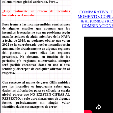
calentamiento global acelerado. Pero...
¿Hay realmente un exceso de incendios
COMPARATIVA. D
forestales en el mundo?
MOMENTO, COPILOT
& o1 (OpenAI)
Pues frente a las incomprensibles conclusiones
COMBINACIONES
de algunos estudios que apuntan que los
incendios forestales no son un problema según
manifestaciones de algún miembro de la NASA
a fecha de 2019, no podemos obviar que ya en
2022 se ha corroborado que los incendios están
aumentando drásticamente en algunas regiones
del planeta, y entre ellas las regiones
preárticas. No obstante, en función de los
periodos y/o regiones muestreadas, siempre
será posible encontrar datos en uno u otro
sentido y discrepar de cualquier afirmación al
respecto.
Con respecto al monto de gases GEIs emitidos
por los incendios es importante saber que,
dadas las dificultades para su cálculo, a escala
global parece que
NO EXISTEN CIFRAS AL
RESPECTO
, y solo aproximaciones de algunas
fuentes prácticamente sin ningún valor
científico dados sus márgenes de error.