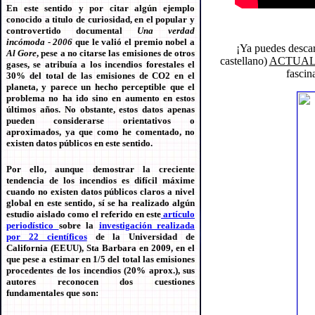
En este sentido y por citar algún ejemplo
conocido a titulo de curiosidad, en el popular y
controvertido documental
Una verdad
incómoda - 2006
que le valió el premio nobel a
¡Ya puedes descar
Al Gore
, pese a no citarse las emisiones de otros
castellano)
ACTUALI
gases, se atribuía a los incendios forestales el
fascin
30% del total de las emisiones de CO2 en el
planeta, y parece un hecho perceptible que el
problema no ha ido sino en aumento en estos
últimos años. No obstante, estos datos apenas
pueden considerarse orientativos o
aproximados, ya que como he comentado, no
existen datos públicos en este sentido.
Por ello, aunque demostrar la creciente
tendencia de los incendios es difícil máxime
cuando no existen datos públicos claros a nivel
global en este sentido, sí se ha realizado algún
estudio aislado como el referido en este
artículo
periodístico
sobre la
investigación realizada
por 22 científicos
de la Universidad de
California (EEUU), Sta Barbara en 2009, en el
que pese a estimar en 1/5 del total las emisiones
procedentes de los incendios (20% aprox.), sus
autores reconocen dos cuestiones
fundamentales que son: