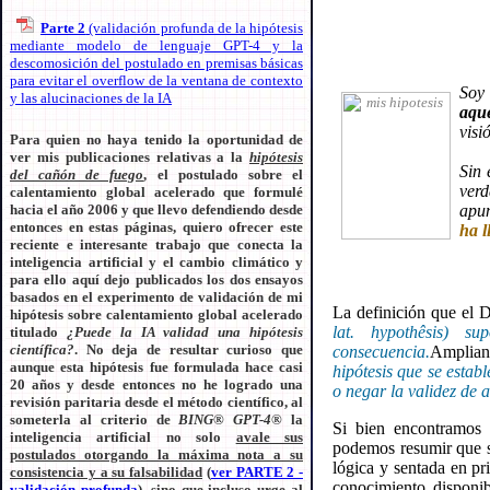
Parte 2
(validación profunda de la hipótesis
mediante modelo de lenguaje GPT-4 y la
descomosición del postulado en premisas básicas
para evitar el overflow de la ventana de contexto
Soy 
y las alucinaciones de la IA
aqu
visi
Para quien no haya tenido la oportunidad de
ver mis publicaciones relativas a la
hipótesis
Sin 
del cañón de fuego
, el postulado sobre el
ver
calentamiento global acelerado que formulé
hacia el año 2006 y que llevo defendiendo desde
apun
entonces en estas páginas, quiero ofrecer este
ha l
reciente e interesante trabajo que conecta la
inteligencia artificial y el cambio climático y
para ello aquí dejo publicados los dos ensayos
basados en el experimento de validación de mi
La definición que el D
hipótesis sobre calentamiento global acelerado
lat. hypothêsis) s
titulado
¿Puede la IA validad una hipótesis
científica?
. No deja de resultar curioso que
consecuencia.
Ampliand
aunque esta hipótesis fue formulada hace casi
hipótesis que se esta
20 años y desde entonces no he logrado una
o negar la validez de a
revisión paritaria desde el método científico, al
someterla al criterio de
BING® GPT-4®
la
Si bien encontramos m
inteligencia artificial no solo
avale sus
podemos resumir que se
postulados otorgando la máxima nota a su
lógica y sentada en pri
consistencia y a su falsabilidad
(
ver PARTE 2 -
conocimiento disponib
validación profunda
), sino que incluso
urge al