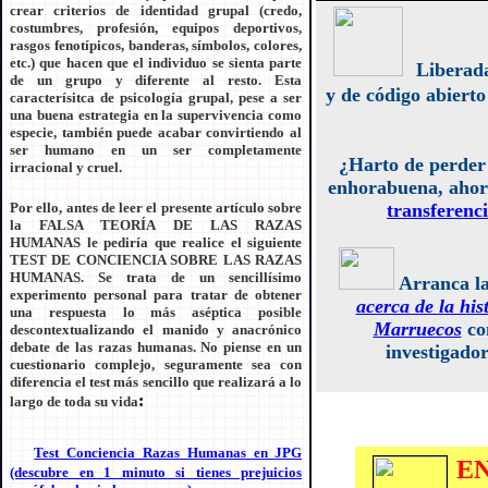
crear criterios de identidad grupal (credo,
costumbres, profesión, equipos deportivos,
rasgos fenotípicos, banderas, símbolos, colores,
etc.) que hacen que el individuo se sienta parte
Liberad
de un grupo y diferente al resto. Esta
y de código abiert
caracterísitca de psicología grupal, pese a ser
una buena estrategia en la supervivencia como
especie, también puede acabar convirtiendo al
ser humano en un ser completamente
¿Harto de perder
irracional y cruel.
enhorabuena, ahor
Por ello, antes de leer el presente artículo sobre
transferenci
la FALSA TEORÍA DE LAS RAZAS
HUMANAS le pediría que realice el siguiente
TEST DE CONCIENCIA SOBRE LAS RAZAS
HUMANAS
. Se trata de un sencillísimo
Arranca la
experimento personal para tratar de obtener
acerca de la his
una respuesta lo más aséptica posible
Marruecos
con
descontextualizando el manido y anacrónico
debate de las razas humanas. No piense en un
investigador
cuestionario complejo, seguramente sea con
diferencia el test más sencillo que realizará a lo
:
largo de toda su vida
Test_Conciencia_Razas_Humanas en JPG
E
(descubre en 1 minuto si tienes prejuicios