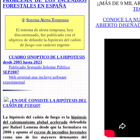
PROBLEMA DE LOS INCENDIOS
¡¡MÁS DE 9 MIL 
FORESTALES EN ESPAÑA
TE
CONOCE LA NU
S
istema
A
lerta
T
emprana
ABIERTO DISEÑA
El sistema de alerta temprana, hoy
discontinuado, fue publicado con el
objetivo de difundir la
hipótesis del cañón
de fuego
con carácter urgente
CUADRO SINOPTICO DE LA HIPOTESIS
desde 2005 hasta 2023
Publicado Segundo Informe Público
SEP2007
Web original que incluye software
experimental
¿EN QUÉ CONSISTE LA
HIPÓTESIS DEL
CAÑÓN DE FUEGO
?
La hipótesis del cañón de fuego es la
hipótesis
del calentamiento global acelerado
defendida
por Rafael Lomena desde que la formulara en
2006 y apunta al
exceso de incendios forestales
como uno de los mayores detonantes del