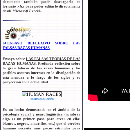
documento también puede descargarlo en
formato
.xlsx
para poder editarlo directamente
desde
Microsoft Excel
®.
ENSAYO REFLEXIVO SOBRE LAS
FALSAS RAZAS HUMANAS
Ensayo sobre
LAS FALSAS TEORIAS DE LAS
RAZAS HUMANAS
. Profunda reflexión sobre
la gran falacia de las razas humanas y los
posibles oscuros intereses en la divulgación de
esta mentira a lo largo de los siglos y su
proyección en la actualidad.
Próxima publicación
Es un hecho demostrado en el ámbito de la
psicología social y neurolingüística (nombrar
algo es un primer paso para creer en ello:
blancos, negros, amarillos, etc.) que el cerebro
humano necesita muy pocos estímulos para