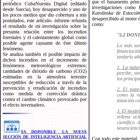
que el basamento princ
periódico CubaNuestra Digital (editado
investigaciones como 
desde Suecia), hoy desaparecido y uno de
Karolinska de Estocol
los pocos medios que dio cobertura a mis
desapercibido al motor 
postulados, este artículo- informe refunda
como:
el resultado de mi investigación sobre la
presunta relación entre los incendios
"
5.2 DON
forestales y el calentamiento global como
posible agente causante de éste último
Lo más sor
fenómeno.
financiació
Se analiza también el posible impacto de
tardaría añ
dichos incendios en el incremento de
fenómenos meteorológicos extremos;
1. La natur
cantidades de dióxido de carbono (CO2)
percibe, si
estimadas en la atmosfera terrestre
los princip
susceptibles de reducción a través de la
prevención y erradicación de incendios
2. El papel
como medida de corrección drástica
como la va
contra el cambio climático provocado por
intuición c
el efecto invernadero.
3. El model
rellena ac
científico 
neurocienci
YA DISPONIBLE LA NUEVA
SECCIÓN DE INTELIGENCIA ARTIFICIAL
Con todo este material, 