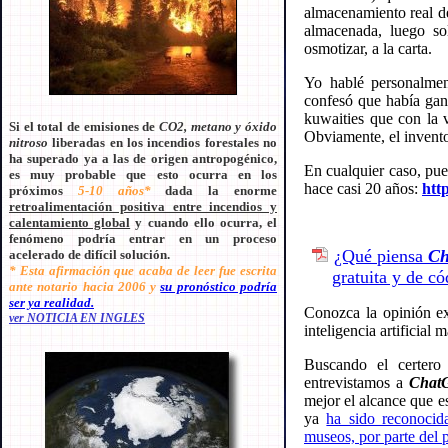
almacenamiento real de
almacenada, luego so
osmotizar, a la carta.
Yo hablé personalme
confesó que había gan
kuwaities que con la v
Si el total de emisiones de
CO2, metano y óxido
Obviamente, el invento
nitroso
liberadas en los incendios forestales no
ha superado ya a las de origen antropogénico,
En cualquier caso, pu
es muy probable que esto ocurra en los
hace casi 20 años:
htt
próximos
5-10 años*
dada la enorme
retroalimentación positiva entre incendios y
calentamiento global
y cuando ello ocurra, el
fenómeno podría entrar en un proceso
¿Qué piensa
C
acelerado de difícil solución.
* Esta afirmación que acaba de leer fue escrita
gratuita y de có
ante notario hacia 2006 y
su pronóstico podría
ser ya realidad.
Conozca la opinión e
ver NOTICIA EN INGLES
inteligencia artificia
Buscando el certero
entrevistamos a
Chat
mejor el alcance que es
ya
ha sido reconocida
museos, por parte del 