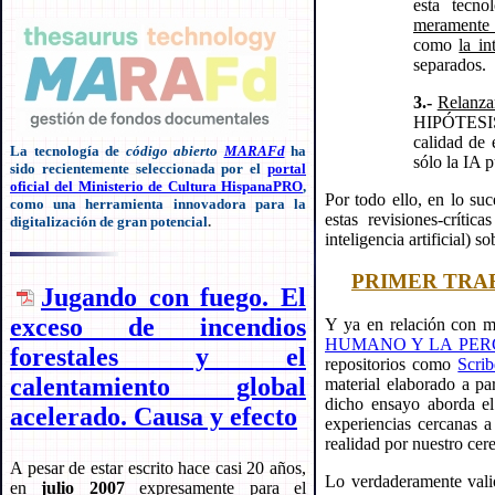
esta tecno
meramente 
como
la i
separados.
3.-
Relanzar
HIPÓTESIS 
calidad de 
La tecnología de
código abierto
MARAFd
ha
sólo la IA p
sido recientemente seleccionada por el
portal
oficial del Ministerio de Cultura HispanaPRO
,
Por todo ello, en lo suc
como una herramienta innovadora para la
estas revisiones-crít
digitalización de gran potencial
.
inteligencia artificial) 
PRIMER TRAB
Jugando con fuego. El
exceso de incendios
Y ya en relación con m
HUMANO Y LA PER
forestales y el
repositorios como
Scri
calentamiento global
material elaborado a pa
dicho ensayo aborda e
acelerado. Causa y efecto
experiencias cercanas 
realidad por nuestro cere
A pesar de estar escrito hace casi 20 años,
Lo verdaderamente valios
en
julio 2007
expresamente para el