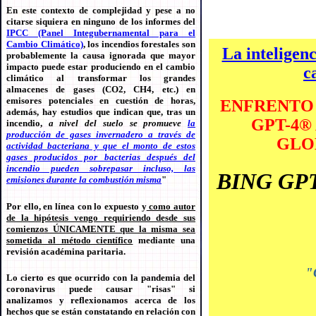
En este contexto de complejidad y pese a no
citarse siquiera en ninguno de los informes del
IPCC (Panel Integubernamental para el
Cambio Climático)
, los incendios forestales son
La inteligenc
probablemente la causa ignorada que mayor
impacto puede estar produciendo en el cambio
c
climático al transformar los grandes
almacenes de gases (CO2, CH4, etc.) en
emisores potenciales en cuestión de horas,
ENFRENTO 
además, hay estudios que indican que, tras un
GPT-4
®
incendio,
a nivel del suelo se promueve
la
producción de gases invernadero a través de
GLO
actividad bacteriana y que el monto de estos
gases producidos por bacterias después del
incendio pueden sobrepasar incluso, las
BING GP
emisiones durante la combustión misma
"
Por ello, en línea con lo expuesto y
como autor
de la hipótesis vengo requiriendo desde sus
comienzos ÚNICAMENTE que la misma sea
sometida al método científico
mediante una
revisión académina paritaria.
"C
Lo cierto es que ocurrido con la pandemia del
coronavirus puede causar "risas" si
analizamos y reflexionamos acerca de los
hechos que se están constatando en relación con