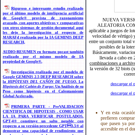
Riguroso e interesante estudio realizado
por el último modelo de inteligencia artificial
de Google® provista de razonamiento
NUEVA VERSI
avazado, con aportes objetivos y comparativas
ALEATORIA COMPUT
con otros sistemas de gestión documental aquí
aplicable a juegos de lo
les dejo la investigación al respecto de
velocidad de vértigo) 
MA
RAFd realizada por la IA GEMINIS DEEP
entre un conjunto total 
RESEARCH,
posibles de la lote
AUDIO-RESUMEN en formato pocast también
Básicamente, variacion
realizado por el mismo modelo de IA
llevada a cabo en 
propiedad de Google®.
combinaciones a archiv
la versión de 32 biots (
Investigación realizada por el modelo de
corre
Google GEMINIS 2.5 DEEP RESEARCH sobre
la
HIPÓTESIS DEL CAÑÓN DE FUEGO
. La
descargar el
Hipótesis del Cañón de Fuego
: Un Análisis de su
Peso como hipótesis en el Calentamiento
descargar el
Global Acelerado.
PRIMERA PARTE - PreVALIDACION
CIENTIFICA DE HIPOTESIS . COMO USAR
Y en esta ocasió
LA IA PARA VERIFICAR POSTULADOS.
prefieren comprar
GPT-4® constituye un salto notable con
que pasen ya po
respecto a su versión precedente GPT3.5® al
accesible en el do
demostrar una capacidad de rendimiento que