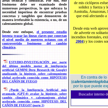
áreas técnicas y científicas. Por ello, este
de mis ciclópeos esfu
fenómeno debe ser examinado desde
solidez y fuerza y 
numerosas perspectivas, lo que subraya la
Australia, Amazonas, E
necesidad imperiosa de encontrar pruebas
que está afectando a 
concretas y tangibles que demuestren de
manera irrefutable la existencia, o no, de un
calentamiento global.
Desde esta web aprov
Desde este enfoque,
el presente estudio
de advertir en solitar
intenta trazar las líneas claves que conectan
incendios forestales, ex
el nivel medio de nuestros océanos con el
2004
) y los costes s
controvertido fenómeno del cambio
climático
.
ESTUDIO-INVESTIGACIÓN por parte
del último modelo motor de inteligencia
artificial GEMINI Deep Research (de Google)
analizando la hipótesis sobre calentamiento
En contra de lo 
global acelerado conocida como HIPÓTESIS
DEL CAÑÓN DE FUEGO
(
calentamientogloba
por lo que puede exp
¿Puede la Inteligencia Artificial más
avanzada (GPT-4) avalar la hipótesis sobre
Buscador interno 
cambio climático y calentamiento global
acelerado conocida como HIPÓTESIS DEL
CAÑÓN DE FUEGO? (parte 1)