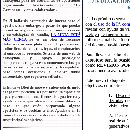
DIVULGACIÓN 
autoayuda para los estudiantes de oposiciones
cogestionado directamente por "La
Caminante" y otro colaborador .
En las próximas semanas
En él hallarás contenidos de interés para el
con el
uso de la IA com
opositor. Sin embargo, a pesar de que puedas
revisar con ayuda de vari
encontrar algunos enlaces externos y recursos
web y que fueron form
y metodologías de estudio,
LA META ESTÁ
MÁS CERCA
no es un blog de recursos
informes-análisis crític
didácticos ni una plataforma de preparación
del documento-hipótesis 
online llena de temarios, leyes, ni cuestionarios,
ni tampoco lo pretende. Se trata de una web de
Para llevar a cabo dic
autoayuda y apoyo psicológico
exprofeso para la ocasi
complementario para esos momentos en los que
como
REVISION PO
necesitas un poco de espacio y tranquilidad
razonamiento avanzado.
para tomar decisiones o aclarar dudas
existenciales que requieren reflexión.
Este nuevo trabajo de
"
objetivos, entre otros:
Este nuevo Blog de apoyo y autoayuda dirigido
al opositor pretende ser por tanto un espacio de
1.-
Descub
"paz y armonía", una fuente de agua fresca y
décadas
des
ayuda amena que ofrece una visión diferente
visión cient
para los que están preparando alguna
oposición o se decidan a ello. Ayudarte en la
toma de decisiones difíciles es sin duda uno de
2.-
Desde u
sus principales objetivos.
real de aná
generativo