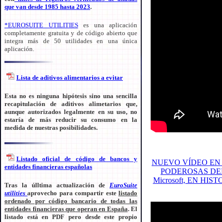
que van desde 1985 hasta 2023
.
*EUROSUITE UTILITIES
es una aplicación
completamente gratuita y de código abierto que
integra más de 50 utilidades en una única
aplicación.
Lista de aditivos alimentarios a evitar
Esta no es ninguna hipótesis sino una sencilla
recapitulación de aditivos alimetarios que,
aunque autorizados legalmente en su uso, no
estaría de más reducir su consumo en la
medida de nuestras posibilidades.
Listado oficial de código de bancos y
NUEVO VÍDEO EN 
entidades financieras españolas
PODEROSAS DEL M
Microsoft, EN H
Tras la úlltima actualización de
EuroSuite
utilities
aprovecho para compartir este
listado
ordenado por código bancario de todas las
entidades financieras que operan en España
. El
listado está en PDF pero desde este propio