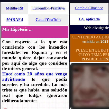
Cambio Climático
Melilla-Rif
Euromillon-Primitiva
I.A. aplicada
MA
RAFd
Canal YouTube
Web divulgati
Mis Hipótesis ...
CONTENIDO AUDIO RE
Con respecto a lo que está
emitida en 2021
ocurriendo con los incendios
PULSE EN EL BO
forestales en España y en el
CUYO TEMA PRI
mundo quiero dejar constancia
POSIBLE CO
por aquí de algo que considero
de interés general.
Hace como 20 años que vengo
advirtiendo
lo que podía
suceder, y ha sucedido. Lo más
triste es que había una solución
real que tod@s ignoraron
deliberadamente: