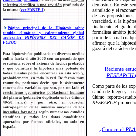
demostrar. En este sen
colectivo científico a una revisión
profunda de
la misma (
ver PARTE 1
)
asimilado y el razonam
de sus proposiciones, 
veracidad, si la hipót
finalmente el grado 
Página principal de la Hipótesis sobre
formalista ámbito jurí
cambio climático y calentamiento global
partir de la cual cualq
acelerado:
HIPÓTESIS DEL CAÑÓN DE
FUEGO
afirmar que la hipóte
gozará del carácter de 
Esta hipótesis fue publicada en diversos medios
online hacia el año 2006 con un postulado que
se sustenta sobre el axioma de hechos probados
y que consituye la hipótesis más potente de
Reciente estu
todas cuantas podrá encontrar en esta web y,
RESEARCH
probablemente, en toda la red. De forma muy
resumida, podemos decir que b ásicamente
Como parte de los expe
conecta dos variables que son, por un lado el
cañón de fuego y la ca
crecimiento geométrico poblacional humano
último reporte-estu
del planeta (población duplicada en los últimos
40-50 años) y por otro, el
carácter
RESEARCH
propieda
antropogénico de la inmensa mayoría de los
incendios forestales
según numerosos estudios
científicos y todos los datos estadísiticos
aportados por fuentes oficiales, no solo en
España.
¿Conoce el
PLA