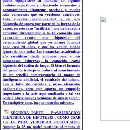
puede equipararse al humano en algunos
ámbitos específicos y ofreciendo respuestas y
razonamientos altamente precisos y mucho
más coherentes que en versiones anteriores.
Esta singular particularidad, y en una
búsqueda de apoyo por parte de la fuerza de la
razón, en este caso "artificial", me ha llevado a
enfrentar directamente a la IA conocida más
avanzada contra una hipótesis del
calentamiento global que yo mismo formulé
hace casi 20 años y que ha venido siendo
ignorada por todas las instancias académicas
y/o científicas desde entonces pese a mis
numerosos esfuerzos, la conocida como
hipótesis del cañón de fuego. Si bien el formato
del presente trabajo se reduce al sometimiento
de un sencillo interrogatorio al motor de
inteligencia artificial, el resultado del mismo,
aun a falta de cálculos y otros elementos
probatorios, creo que aporta un empujón
importante a la tesis aquí analizada y tal vez
podría abrir nuevas ventanas de investigación.
En cualquier caso, juzguen ustedes mismos..
SEGUNDA PARTE - PreVALIDACION
CIENTIFICA DE HIPOTESIS . COMO USAR
LA IA PARA VERIFICAR POSTULADOS.
Aunque la IA no podrá sustituir, al menos de