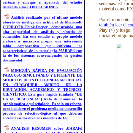
certeza y enfoque el apartado del estudio
semanas. El form
dedicado a las CONCLUSIONES.
material como EX
Análisis realizado por el último modelo
Por el momento,
abierto de inteligencia artificial de Microsoft,
también leer el c
COPILOT®-Think-Deeper, demostrando una
Play (>) y luego,
alta capacidad de análisis y síntesis de
iniciar el program
contenidos. En este estudio el propio modelo
elabora a iniciativa propia una interesante
tabla comparativa que enfrenta las
características de la tecnología
MA
RAFd con
la de los sistemas convencionales de gestión
documental.
MINIGUÍA RÁPIDA DE EVALUACIÓN
PARA USO SIMULTÁNEO Y EFICIENTE DE
MODELOS DE INTELIGENCIA ARTIFICIAL
EN CUALQUIER ÁMBITO DE LA
EDUCACIÓN, ACADÉMICO Y TECNICO-
CIENTÍFICO. Esta guía rápida (titulada "DE
LA IA, DESCONFÍA") trata de minimizar la
problemática aquí señalada. Es solo un esbozo,
pero incide en el problema mediante un sencillo
proceso de selectivo-lógico al que deberán
enfrentarse los diversos modelos de IA.
ANALISIS RESUMEN sobre
MA
RAFd