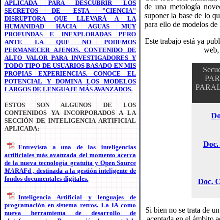
APLICADA PARA DESCUBRIR LOS
de una metología noved
SECRETOS DE ESTA "CIENCIA"
suponer la base de lo 
DISRUPTORA QUE LLEVARÁ A LA
para ello de modelos de
HUMANIDAD HACIA AGUAS MUY
PROFUNDAS E INEXPLORADAS PERO
Este trabajo está ya pub
ANTE LA QUE NO PODEMOS
web, 
PERMANECER AJENOS. CONTENIDO DE
ALTO VALOR PARA INVESTIGADORES Y
TODO TIPO DE USUARIOS BASADO EN MIS
Secu
PROPIAS EXPERIENCIAS. CONOCE EL
PAR
POTENCIAL Y DOMINA LOS MODELOS
PARAL
LARGOS DE LENGUAJE MÁS AVANZADOS.
ESTOS SON ALGUNOS DE LOS
CONTENIDOS YA INCORPORADOS A LA
Do
SECCIÓN DE INTELIGENCIA ARTIFICIAL
APLICADA:
Doc.
Entrevista a una de las inteligencias
artificiales más avanzada del momento acerca
de la nueva tecnología gratuita y Open Source
MA
RAFd , destinada a la gestión inteligente de
fondos documentales digitales.
Doc. 
Inteligencia Artificial y lenguajes de
programación en sistema retros. La IA como
Si bien no se trata de u
nueva herramienta de desarrollo de
aceptada en el ámbito a