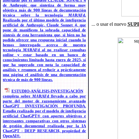
abordado por el modelo CLAUDE SONNET 4
de Anthropic que sintetiza de forma muy
objetiva más de 900 líneas de documentación
técnica sobre la tecnología
MA
RAFd.
Realizado por el último modelo de inteligencia
... o usar el nuevo
SUPE
artificial de Anthropic, Claude Sonnet 4, que
pone de manifiesto la sobrada capacidad de
síntesis de esta herramienta que, si bien no ha
podido ofrecer una respuesta inicial cuando la
hemos interrogado acerca de nuestra
tecnología
MA
RAFd al no realizar consultas
online y estar basado en un banco de
conocimientos limitado hasta enero de 2025, sí
que ha superado con nota la capacidad de
análisis y resumen al reducir a prácticamente
una página el análisis de una documentación
técnica de más de 900 líneas.
ESTUDIO-ANÁLISIS-INVESTIGACIÓN
completa sobre
MA
RAFd llevado a cabo por
parte del motor de razonamiento avanzado
ChatGPT INVESTIGACIÓN PROFUNDA.
Estudio realizado por el modelo de inteligencia
artificial ChatGPT® con aportes objetivos e
interesantes comparativas con otros sistemas
de gestión documental realizada por la IA
ChatGPT - DEEP RESEARCH, propiedad de
OpenAI®.