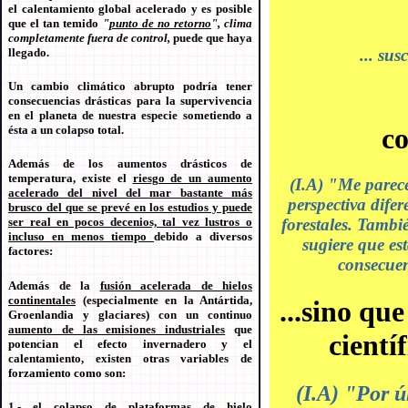
el calentamiento global acelerado y es posible
que el tan temido
"
punto de no retorno
", clima
completamente fuera de control,
puede que haya
... sus
llegado.
Un cambio climático abrupto podría tener
consecuencias drásticas para la supervivencia
en el planeta de nuestra especie sometiendo a
co
ésta a un colapso total.
Además de los aumentos drásticos de
temperatura, existe el
riesgo de un aumento
(I.A) "Me parece
acelerado del nivel del mar bastante más
perspectiva difer
brusco del que se prevé en los estudios y puede
forestales. Tambi
ser real en pocos decenios, tal vez lustros o
incluso en menos tiempo
debido a diversos
sugiere que es
factores:
consecuen
Además de la
fusión acelerada de hielos
continentales
(especialmente en la Antártida,
...sino qu
Groenlandia y glaciares) con un continuo
aumento de las emisiones industriales
que
cientí
potencian el efecto invernadero y el
calentamiento, existen otras variables de
forzamiento como son:
(I.A) "Por ú
1.- el
colapso de plataformas de hielo