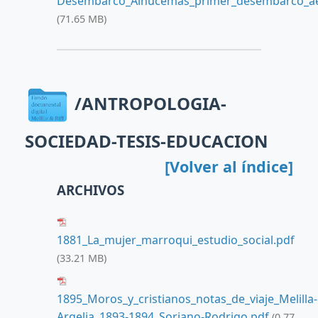
Desembarco_Alhucemas_primer_desembarco_aer
(71.65 MB)
/ANTROPOLOGIA-
SOCIEDAD-TESIS-EDUCACION
[Volver al índice]
ARCHIVOS
1881_La_mujer_marroqui_estudio_social.pdf
(33.21 MB)
1895_Moros_y_cristianos_notas_de_viaje_Melilla-
Argelia_1893-1894_Soriano-Rodrigo.pdf
(0.77