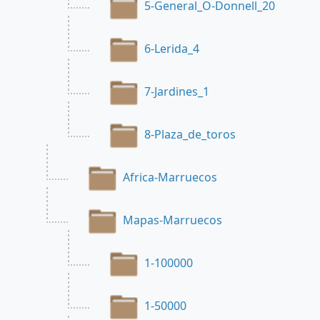
5-General_O-Donnell_20
6-Lerida_4
7-Jardines_1
8-Plaza_de_toros
Africa-Marruecos
Mapas-Marruecos
1-100000
1-50000