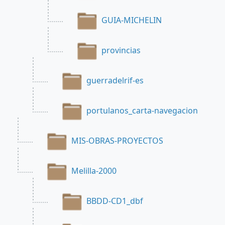
GUIA-MICHELIN
provincias
guerradelrif-es
portulanos_carta-navegacion
MIS-OBRAS-PROYECTOS
Melilla-2000
BBDD-CD1_dbf