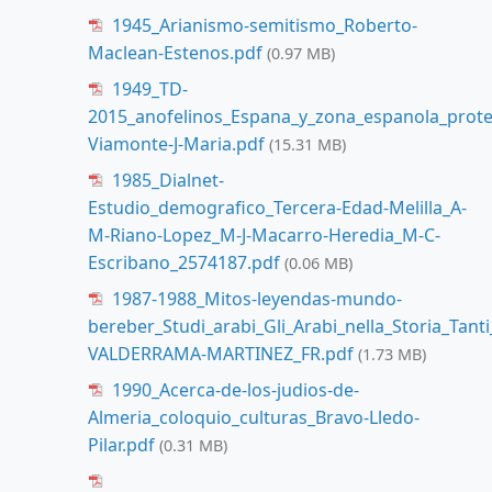
1945_Arianismo-semitismo_Roberto-
Maclean-Estenos.pdf
(0.97 MB)
1949_TD-
2015_anofelinos_Espana_y_zona_espanola_prot
Viamonte-J-Maria.pdf
(15.31 MB)
1985_Dialnet-
Estudio_demografico_Tercera-Edad-Melilla_A-
M-Riano-Lopez_M-J-Macarro-Heredia_M-C-
Escribano_2574187.pdf
(0.06 MB)
1987-1988_Mitos-leyendas-mundo-
bereber_Studi_arabi_Gli_Arabi_nella_Storia_Tan
VALDERRAMA-MARTINEZ_FR.pdf
(1.73 MB)
1990_Acerca-de-los-judios-de-
Almeria_coloquio_culturas_Bravo-Lledo-
Pilar.pdf
(0.31 MB)