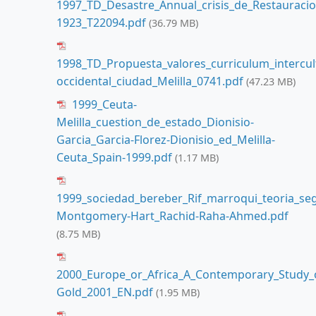
1997_TD_Desastre_Annual_crisis_de_Restauraci
1923_T22094.pdf
(36.79 MB)
1998_TD_Propuesta_valores_curriculum_intercult
occidental_ciudad_Melilla_0741.pdf
(47.23 MB)
1999_Ceuta-
Melilla_cuestion_de_estado_Dionisio-
Garcia_Garcia-Florez-Dionisio_ed_Melilla-
Ceuta_Spain-1999.pdf
(1.17 MB)
1999_sociedad_bereber_Rif_marroqui_teoria_s
Montgomery-Hart_Rachid-Raha-Ahmed.pdf
(8.75 MB)
2000_Europe_or_Africa_A_Contemporary_Study_o
Gold_2001_EN.pdf
(1.95 MB)