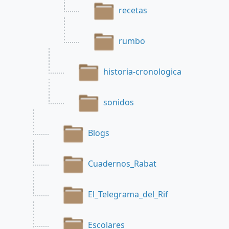
recetas
rumbo
historia-cronologica
sonidos
Blogs
Cuadernos_Rabat
El_Telegrama_del_Rif
Escolares