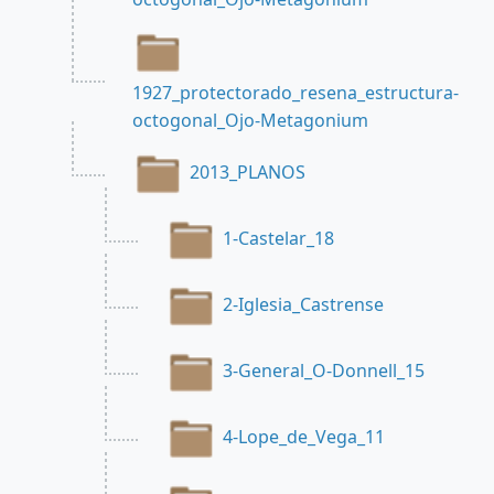
1927_protectorado_resena_estructura-
octogonal_Ojo-Metagonium
2013_PLANOS
1-Castelar_18
2-Iglesia_Castrense
3-General_O-Donnell_15
4-Lope_de_Vega_11