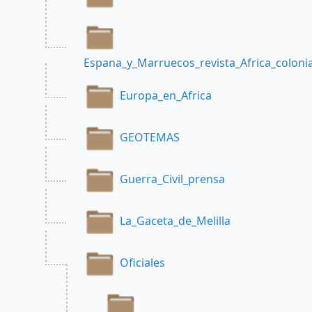
Espana_y_Marruecos_revista_Africa_coloni
Europa_en_Africa
GEOTEMAS
Guerra_Civil_prensa
La_Gaceta_de_Melilla
Oficiales