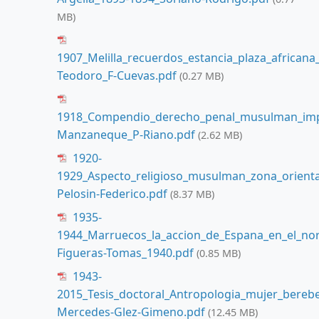
MB)
1907_Melilla_recuerdos_estancia_plaza_african
Teodoro_F-Cuevas.pdf
(0.27 MB)
1918_Compendio_derecho_penal_musulman_impr
Manzaneque_P-Riano.pdf
(2.62 MB)
1920-
1929_Aspecto_religioso_musulman_zona_oriental
Pelosin-Federico.pdf
(8.37 MB)
1935-
1944_Marruecos_la_accion_de_Espana_en_el_nort
Figueras-Tomas_1940.pdf
(0.85 MB)
1943-
2015_Tesis_doctoral_Antropologia_mujer_bere
Mercedes-Glez-Gimeno.pdf
(12.45 MB)